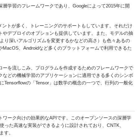
学習のフレームワークであり、Googleによって2015年に開
メントが多く、トレーニングのサポートもしています。それだけ
ロダクトやデプロイのオプションも提供しています。また、モデルの抽
より深いアルゴリズムを変更するかなどの高さ）も色々あるの
やMacOS、
Androidなど多くの
プラットフォームで利用できるた
ローを流しこみ、プログラムを作成するためのフレームワークで
トワークなどの機械学習のアプリケーションに適用できる多くのシンボ
nsorflowの「Tensor」は数学の概念の一つで、行列の一般化
ネットワーク向けの効果的なAPIです。このオープンソースの深層学
使った高速な実装ができるように設計されており、CNTK、
ます
。