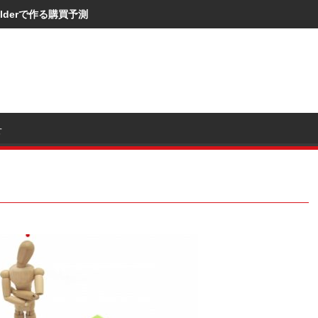
I Builderで作る購買予測
せ