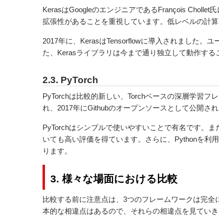
KerasはGoogleのエンジニアであるFrançois Chollet氏
拡張性があることを重視
しています
。低レベルの計算
2017年に、KerasはTensorflowに導入されました。
た、Kerasライブラリは今まで通り独立して動作す
2.3. PyTorch
PyTorchは比較的新しい、Torchベースの深層学習フ
れ、2017年にGithubのオープンソースとして公開さ
PyTorchはシンプルで使いやすいことで有名です
いても高い評価を得ています
。
さらに、Pythonを
ります。
3. 様々な場面における比較
比較する前に注意点は、3つのフレームワークは完全
本的な相違点はあるので、それらの相違点を見ていき