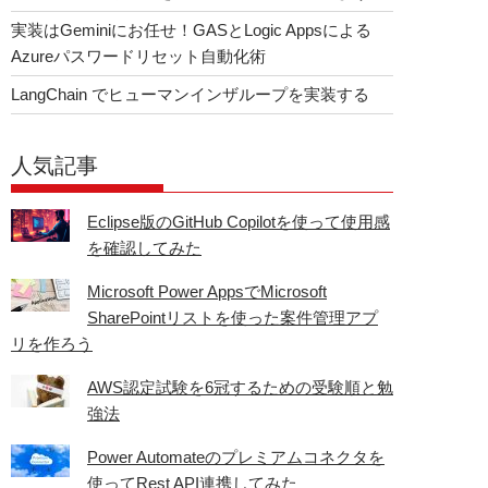
実装はGeminiにお任せ！GASとLogic Appsによる
Azureパスワードリセット自動化術
LangChain でヒューマンインザループを実装する
人気記事
Eclipse版のGitHub Copilotを使って使用感
を確認してみた
Microsoft Power AppsでMicrosoft
SharePointリストを使った案件管理アプ
リを作ろう
AWS認定試験を6冠するための受験順と勉
強法
Power Automateのプレミアムコネクタを
使ってRest API連携してみた