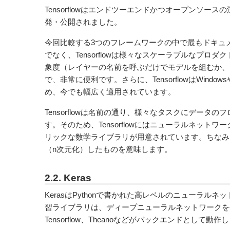
Tensorflow
はエンドツーエンドかつオープンソースの深層
発・公開されました。
今回比較する3つのフレームワークの中で最もドキュ
でなく、Tensorflowは様々なスケーラブルなプ
象度（レイヤーの名前を呼ぶだけでモデルを組むか、
で、非常に便利です。さらに、TensorflowはWindows
め、今でも幅広く適用されています。
Tensorflowは
名前の
通り、様々なタスクにデータのフ
す。そのため、Tensorflowにはニューラルネッ
リックな数学ライブラリが用意されています。ちなみにTe
（n次元化）したものを意味します。
2.2. Keras
KerasはPythonで書かれた高レベルのニューラル
習ライブラリは、ディープニューラルネットワークを
Tensorflow、Theanoなどがバックエンドとして
動作し