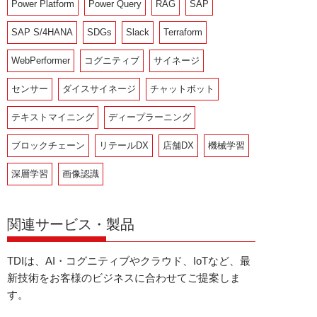
Power Platform
Power Query
RAG
SAP
SAP S/4HANA
SDGs
Slack
Terraform
WebPerformer
コグニティブ
サイネージ
センサー
ダイスサイネージ
チャットボット
テキストマイニング
ディープラーニング
ブロックチェーン
リテールDX
店舗DX
機械学習
深層学習
画像認識
関連サービス・製品
TDIは、AI・コグニティブやクラウド、IoTなど、最
新技術をお客様のビジネスに合わせてご提案しま
す。