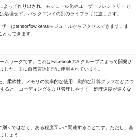
によって
作り出され、モジュール化やユーザーフレンドリーで、
は処理せず、バックエンドの別のライブラリに渡します。
ユーザーは
tensorflow
.kerasモジュールからアクセスできます。ま
ることもできます。
レームワークです。これはFacebookのAIグループによって開発さ
れました。
主に自然言語処理に使用されています
。
。また、柔軟性、メモリの効率的な使用、動的な計算グラフなどにつ
利用すると、コーディングをより管理しやすく、
処理速度が速くな
に別々ではなく、ある程度互いに関連することです。ただし、基
ましょう。