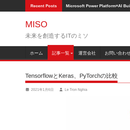
Skip
Recent Posts
Microsoft Power Platform×A
to
content
MISO
未来を創造するITのミソ
ホーム
記事一覧
運営会社
お問い合わ
TensorflowとKeras、PyTorchの比較
2021年1月6日
Le Tron Nghia