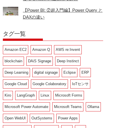
【Power BI: ②超入門編】Power Query と
DAXの違い
タグ一覧
Amazon EC2
Amazon Q
AWS re:Invent
blockchain
DAiS Signage
Deep Instinct
Deep Learning
digital signage
Eclipse
ERP
Google Cloud
Google Colaboratory
IoTセンサ
Kiro
LangGraph
Linux
Microsoft Forms
Microsoft Power Automate
Microsoft Teams
Ollama
Open WebUI
OutSystems
Power Apps