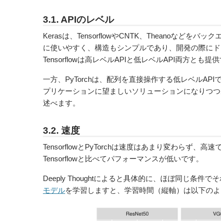
3.1. APIのレベル
Kerasは、TensorflowやCNTK、Theano
などをバック
に使いやすく、構造もシンプルであり、開発の際にド
Tensorflowは高レベルAPIと低レベルAPI両
一方、PyTorchは、配列を直接操作する低レベルAP
プリケーションに望ましいソリューションになりつつあ
述べます。
3.2. 速度
Tensorflow
とPyTorchは速度はあまり変わらず、高速で
Tensorflowと比べて
パフォーマンスが低い
です。
Deeply Thoughtによると具体的に、ほぼ同じ条
モデル
を学習しますと、学習時間（縦軸）は
以下のよ