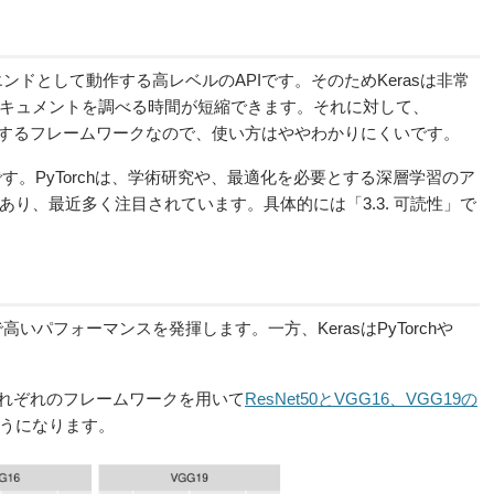
エンドとして動作する
高レベルのAPIです。そのためKerasは非常
キュメントを調べる時間が短縮できます。それに対して、
方とも提供するフレームワークなので、使い方はややわかりにくいです。
Iです。PyTorchは、学術研究や、最適化を必要とする深層学習のア
り、最近多く注目されています。具体的には「3.3. 可読性」で
高いパフォーマンスを発揮します。一方、KerasはPyTorchや
件でそれぞれのフレームワークを用いて
ResNet50とVGG16、VGG19の
う
になります。