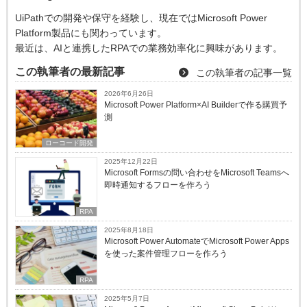
UiPathでの開発や保守を経験し、現在ではMicrosoft Power
Platform製品にも関わっています。
最近は、AIと連携したRPAでの業務効率化に興味があります。
この執筆者の最新記事
この執筆者の記事一覧
2026年6月26日
Microsoft Power Platform×AI Builderで作る購買予
測
ローコード開発
2025年12月22日
Microsoft Formsの問い合わせをMicrosoft Teamsへ
即時通知するフローを作ろう
RPA
2025年8月18日
Microsoft Power AutomateでMicrosoft Power Apps
を使った案件管理フローを作ろう
RPA
2025年5月7日