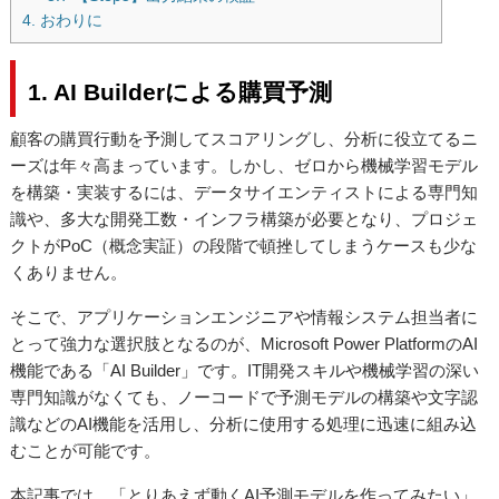
4. おわりに
1. AI Builderによる購買予測
顧客の購買行動を予測してスコアリングし、分析に役立てるニ
ーズは年々高まっています。しかし、ゼロから機械学習モデル
を構築・実装するには、データサイエンティストによる専門知
識や、多大な開発工数・インフラ構築が必要となり、プロジェ
クトがPoC（概念実証）の段階で頓挫してしまうケースも少な
くありません。
そこで、アプリケーションエンジニアや情報システム担当者に
とって強力な選択肢となるのが、Microsoft Power PlatformのAI
機能である「AI Builder」です。IT開発スキルや機械学習の深い
専門知識がなくても、ノーコードで予測モデルの構築や文字認
識などのAI機能を活用し、分析に使用する処理に迅速に組み込
むことが可能です。
本記事では、「とりあえず動くAI予測モデルを作ってみたい」