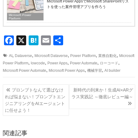
Microsoft Power AppsでMicrosoft SharePointリス
トを使った案件管理アプリを作ろう
Microsoft Power
Platform
F
X
H
E
共
a
at
m
有
,
,
,
,
,
AI
Dataverse
Microsoft Dataverse
Power Platform
業務自動化
Microsoft
c
e
ail
,
,
,
,
,
Power Platform
lowcode
Power Apps
Power Automate
ローコード
e
n
,
,
,
Microsoft Power Automate
Microsoft Power Apps
機械学習
AI builder
b
a
投
o
プロンプトなんて選ばなけ
新時代の到来か！生成AI×ARグ
稿
o
れば悩まない！プロンプトエン
ラス実践記 ～徹底レビュー編～
ナ
ジニアリングをAIエージェント
k
ビ
に任せよう！
ゲ
ー
関連記事
シ