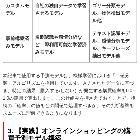
カスタムモ
自社の独自データで学習
ゴリー分類モデ
デル
させるモデル
ル、物体検出モデ
ル他
テキスト認識モデ
名刺認識や感情分析な
事前構築済
ル、感情分析モデ
ど、即利用可能な学習済
みモデル
ル、キーフレーズ
みモデル
抽出モデル他
本記事で使用する予測モデルは、機械学習における「二値分
類」アルゴリズムを採用しています。入力されたデータに基づ
き、特定の結果（購入する/しない）が発生する購買確率を0.0～
1.0の範囲で算出します。この仕組みを押さえておくことで、後
続の「確率」の値をどの閾値で処理すべきか、その判断基準を
スムーズに理解できるようになります。
3. 【実践】オンラインショッピングの購
買予測モデル構築