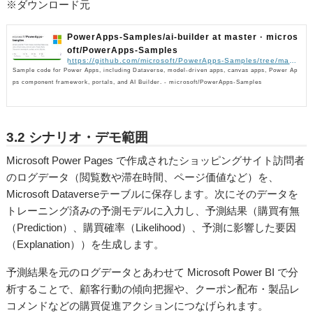
※ダウンロード元
PowerApps-Samples/ai-builder at master · micros
oft/PowerApps-Samples
https://github.com/microsoft/PowerApps-Samples/tree/master/ai-builder
Sample code for Power Apps, including Dataverse, model-driven apps, canvas apps, Power Ap
ps component framework, portals, and AI Builder. - microsoft/PowerApps-Samples
3.2 シナリオ・デモ範囲
Microsoft Power Pages で作成されたショッピングサイト訪問者
のログデータ（閲覧数や滞在時間、ページ価値など）を、
Microsoft Dataverseテーブルに保存します。次にそのデータを
トレーニング済みの予測モデルに入力し、予測結果（購買有無
（Prediction）、購買確率（Likelihood）、予測に影響した要因
（Explanation））を生成します。
予測結果を元のログデータとあわせて Microsoft Power BI で分
析することで、顧客行動の傾向把握や、クーポン配布・製品レ
コメンドなどの購買促進アクションにつなげられます。