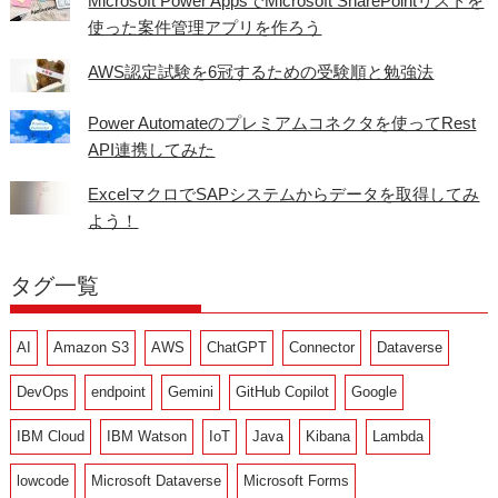
Microsoft Power AppsでMicrosoft SharePointリストを
使った案件管理アプリを作ろう
AWS認定試験を6冠するための受験順と勉強法
Power Automateのプレミアムコネクタを使ってRest
API連携してみた
ExcelマクロでSAPシステムからデータを取得してみ
よう！
タグ一覧
AI
Amazon S3
AWS
ChatGPT
Connector
Dataverse
DevOps
endpoint
Gemini
GitHub Copilot
Google
IBM Cloud
IBM Watson
IoT
Java
Kibana
Lambda
lowcode
Microsoft Dataverse
Microsoft Forms