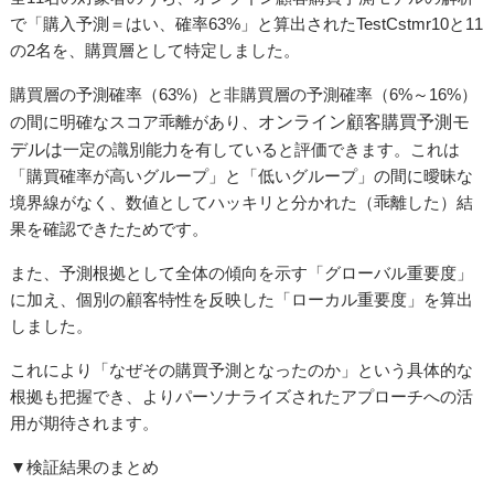
で「購入予測＝はい、確率63%」と算出されたTestCstmr10と11
の2名を、購買層として特定しました。
購買層の予測確率（63%）と非購買層の予測確率（6%～16%）
の間に明確なスコア乖離があり、
オンライン顧客購買予測モ
デルは
一定の識別能力を有していると評価できます。これは
「購買確率が高いグループ」と「低いグループ」の間に曖昧な
境界線がなく、数値としてハッキリと分かれた（乖離した）結
果を確認できたためです。
また、予測根拠として全体の傾向を示す「グローバル重要度」
に加え、個別の顧客特性を反映した「ローカル重要度」を算出
しました。
これにより「なぜその購買予測となったのか」という具体的な
根拠も把握でき、よりパーソナライズされたアプローチへの活
用が期待されます。
▼検証結果のまとめ