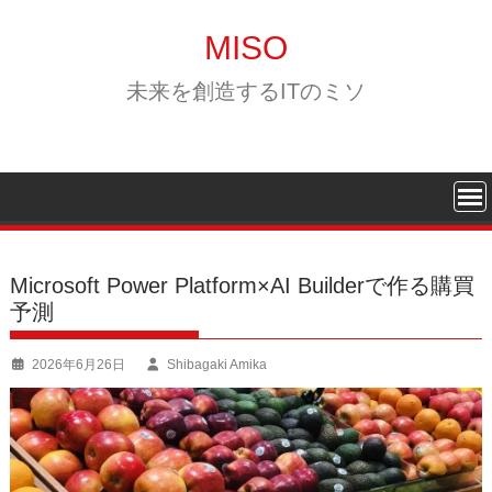
Skip
to
MISO
content
未来を創造するITのミソ
Microsoft Power Platform×AI Builderで作る購買
予測
2026年6月26日
Shibagaki Amika