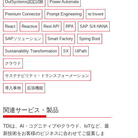
OutSystems認定試験
Power Automate
Premium Connector
Prompt Engineering
re:Invent
React
Reactive
Rest API
RPA
SAP S/4 HANA
SAPソリューション
Smart Factory
Spring Boot
Sustainability Transformation
SX
UiPath
クラウド
サステナビリティ・トランスフォーメーション
導入事例
拡張機能
関連サービス・製品
TDIは、AI・コグニティブやクラウド、IoTなど、最
新技術をお客様のビジネスに合わせてご提案しま