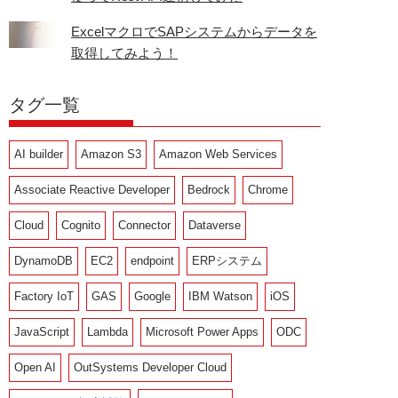
ExcelマクロでSAPシステムからデータを
取得してみよう！
タグ一覧
AI builder
Amazon S3
Amazon Web Services
Associate Reactive Developer
Bedrock
Chrome
Cloud
Cognito
Connector
Dataverse
DynamoDB
EC2
endpoint
ERPシステム
Factory IoT
GAS
Google
IBM Watson
iOS
JavaScript
Lambda
Microsoft Power Apps
ODC
Open AI
OutSystems Developer Cloud