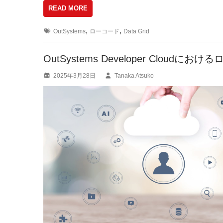
READ MORE
c
e
ail
e
n
,
,
OutSystems
ローコード
Data Grid
b
a
o
OutSystems Developer Cloudに
o
2025年3月28日
Tanaka Atsuko
k