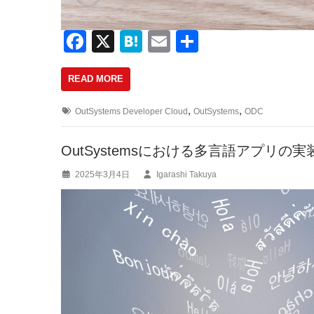
F
X
H
E
共
a
at
m
有
READ MORE
c
e
ail
e
n
,
,
OutSystems Developer Cloud
OutSystems
ODC
b
a
o
OutSystemsにおける多言語アプリの実
o
2025年3月4日
Igarashi Takuya
k