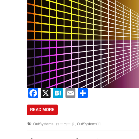
F
X
H
E
共
a
at
m
有
READ MORE
c
e
ail
e
n
,
,
OutSystems
ローコード
OutSystems11
b
a