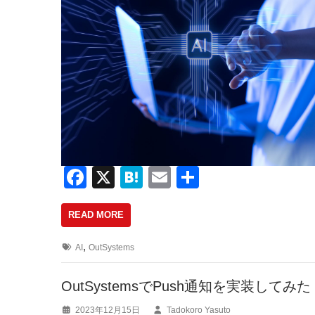
F
X
H
E
共
a
at
m
有
READ MORE
c
e
ail
e
n
,
AI
OutSystems
b
a
o
OutSystemsでPush通知を実装してみた
o
2023年12月15日
Tadokoro Yasuto