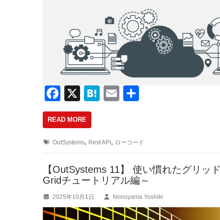
F
X
H
E
共
a
at
m
有
READ MORE
c
e
ail
e
n
,
,
OutSystems
Rest API
ローコード
b
a
o
【OutSystems 11】 使い慣れた
Gridチュートリアル編～
o
2025年10月1日
Nonoyama Yoshiki
k