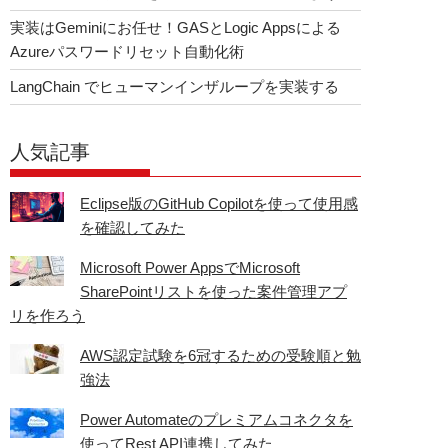
実装はGeminiにお任せ！GASとLogic Appsによる
Azureパスワードリセット自動化術
LangChain でヒューマンインザループを実装する
人気記事
Eclipse版のGitHub Copilotを使って使用感
を確認してみた
Microsoft Power AppsでMicrosoft
SharePointリストを使った案件管理アプ
リを作ろう
AWS認定試験を6冠するための受験順と勉
強法
Power Automateのプレミアムコネクタを
使ってRest API連携してみた