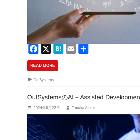
F
X
H
E
共
a
at
m
有
READ MORE
c
e
ail
e
n
OutSystems
b
a
o
OutSystemsのAI－Assisted Developm
o
2024年8月22日
Tanaka Atsuko
k