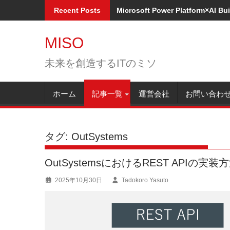
Skip
Recent Posts
Microsoft Power Platform×A
to
content
MISO
未来を創造するITのミソ
ホーム
記事一覧
運営会社
お問い合わ
タグ:
OutSystems
OutSystemsにおけるREST APIの実
2025年10月30日
Tadokoro Yasuto