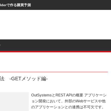
I Builderで作る購買予測
せ
装方法 -GETメソッド編-
OutSystemsとREST APIの概要 アプリケーシ
ョン開発において、外部のWebサービスや他
のアプリケーションとの連携は不可欠です。