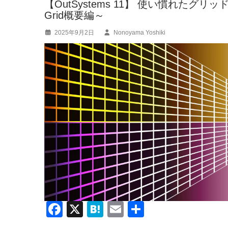
o
【OutSystems 11】 使い慣れた
Grid概要編～
o
2025年9月2日
Nonoyama Yoshiki
k
F
X
H
E
共
a
at
m
有