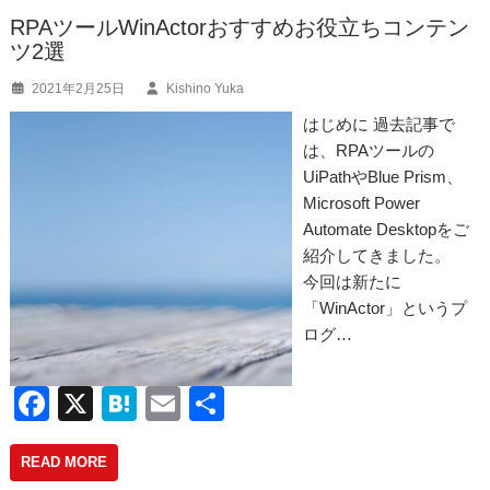
o
RPAツールWinActorおすすめお役立ちコンテン
ツ2選
o
2021年2月25日
Kishino Yuka
k
はじめに 過去記事で
は、RPAツールの
UiPathやBlue Prism、
Microsoft Power
Automate Desktopをご
紹介してきました。
今回は新たに
「WinActor」というプ
ログ…
F
X
H
E
共
a
at
m
有
READ MORE
c
e
ail