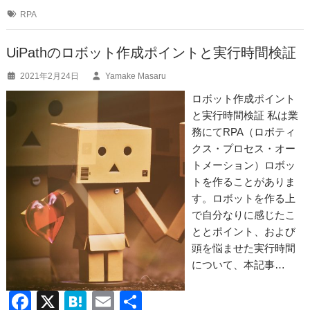
e
n
RPA
b
a
o
UiPathのロボット作成ポイントと実行時間検証
o
2021年2月24日
Yamake Masaru
k
ロボット作成ポイント
と実行時間検証 私は業
務にてRPA（ロボティ
クス・プロセス・オー
トメーション）ロボッ
トを作ることがありま
す。ロボットを作る上
で自分なりに感じたこ
ととポイント、および
頭を悩ませた実行時間
について、本記事…
F
X
H
E
共