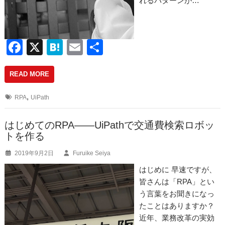
れるパターンが…
F
X
H
E
共
a
at
m
有
READ MORE
c
e
ail
e
n
,
RPA
UiPath
b
a
o
はじめてのRPA――UiPathで交通費検索ロボッ
トを作る
o
2019年9月2日
Furuike Seiya
k
はじめに 早速ですが、
皆さんは「RPA」とい
う言葉をお聞きになっ
たことはありますか？
近年、業務改革の実効