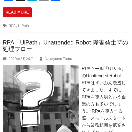
a
at
m
有
READ MORE
c
e
ail
e
n
,
RPA
UiPath
b
a
o
RPA「UiPath」Unattended Robot 障害発生時の
処理フロー
o
2020年3月24日
Nakayama Tooru
k
RPAツール「UiPath」
のUnattended Robot
RPAはずいぶん浸透し
てきました。すでに
RPAを導入済という企
業の方も多いでしょ
う。 RPAを導入する
際、スモールスタート
から業務範囲を拡充さ