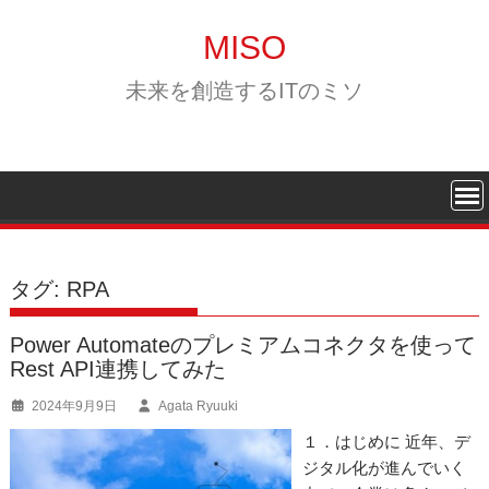
Skip
to
MISO
content
未来を創造するITのミソ
タグ:
RPA
Power Automateのプレミアムコネクタを使って
Rest API連携してみた
2024年9月9日
Agata Ryuuki
１．はじめに 近年、デ
ジタル化が進んでいく