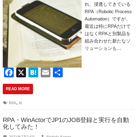
れ、浸透してきている
RPA（Robotic Process
Automation）ですが、
最近は特にRPAだけで
はなくRPAと別製品を
組み合わせた新たなソ
リューションも…
F
X
H
E
共
a
at
m
有
READ MORE
c
e
ail
e
n
,
RPA
AI
b
a
o
RPA・WinActorでJP1のJOB登録と実行を自動
化してみた！
o