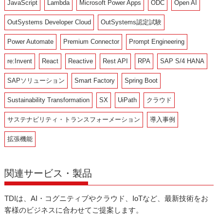
JavaScript
Lambda
Microsoft Power Apps
ODC
Open AI
OutSystems Developer Cloud
OutSystems認定試験
Power Automate
Premium Connector
Prompt Engineering
re:Invent
React
Reactive
Rest API
RPA
SAP S/4 HANA
SAPソリューション
Smart Factory
Spring Boot
Sustainability Transformation
SX
UiPath
クラウド
サステナビリティ・トランスフォーメーション
導入事例
拡張機能
関連サービス・製品
TDIは、AI・コグニティブやクラウド、IoTなど、最新技術をお
客様のビジネスに合わせてご提案します。