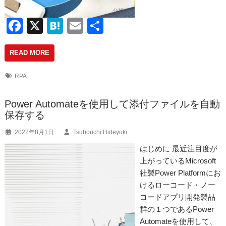
F
X
H
E
共
a
at
m
有
READ MORE
c
e
ail
e
n
RPA
b
a
o
Power Automateを使用して添付ファイルを自動
保存する
o
2022年8月1日
Tsubouchi Hideyuki
k
はじめに 最近注目度が
上がっているMicrosoft
社製Power Platformにお
けるローコード・ノー
コードアプリ開発製品
群の１つであるPower
Automateを使用して、