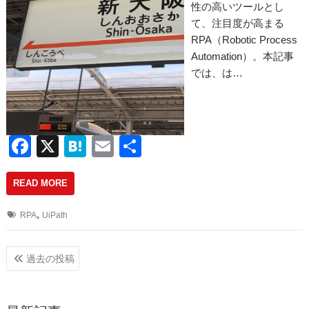
性の高いツールとし
て、注目度が高まる
RPA（Robotic Process
Automation）。本記事
では、は…
F
X
H
E
共
a
at
m
有
READ MORE
c
e
ail
e
n
,
RPA
UiPath
b
a
o
投
過去の投稿
稿
o
ナ
k
ビ