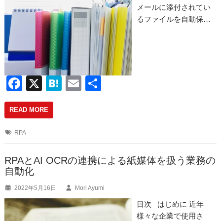
メールに添付されてい
るファイルを自動保…
F
X
H
E
共
a
at
m
有
READ MORE
c
e
ail
e
n
RPA
b
a
o
RPAとAI OCRの連携による紙媒体を扱う業務の
自動化
o
2022年5月16日
Mori Ayumi
k
目次 はじめに 近年
様々な企業で使用さ