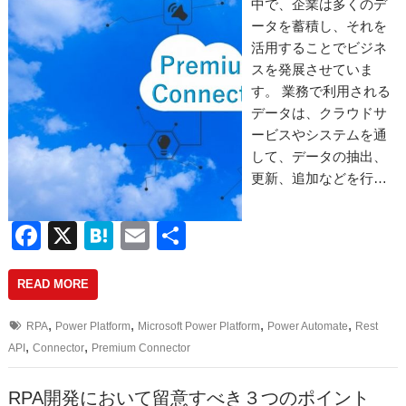
中で、企業は多くのデ
ータを蓄積し、それを
活用することでビジネ
スを発展させていま
す。 業務で利用される
データは、クラウドサ
ービスやシステムを通
して、データの抽出、
更新、追加などを行…
F
X
H
E
共
a
at
m
有
READ MORE
c
e
ail
e
n
,
,
,
,
RPA
Power Platform
Microsoft Power Platform
Power Automate
Rest
b
a
,
,
API
Connector
Premium Connector
o
RPA開発において留意すべき３つのポイント