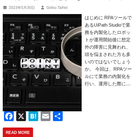
o
k
2023年5月30日
Gotou Taihei
はじめに RPAツールで
あるUiPath Studioで業
務を内製化したロボッ
トが運用開始後に想定
外の障害に見舞われ、
頭を悩まされた方も多
いのではないでしょう
か。 今回は、RPAツー
ルにて業務の内製化を
行い、運用した際に…
F
X
H
E
共
a
at
m
有
READ MORE
c
e
ail