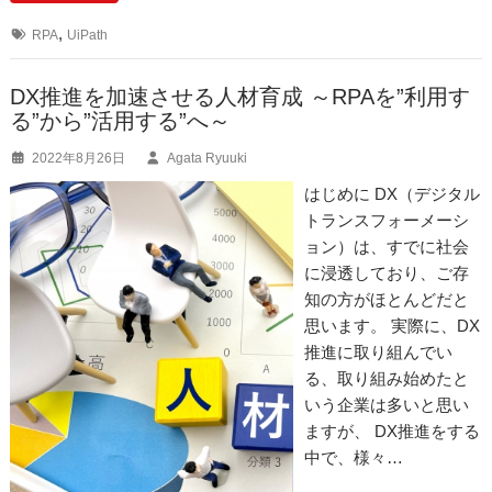
e
n
,
RPA
UiPath
b
a
o
DX推進を加速させる人材育成 ～RPAを”利用す
る”から”活用する”へ～
o
2022年8月26日
Agata Ryuuki
k
はじめに DX（デジタル
トランスフォーメーシ
ョン）は、すでに社会
に浸透しており、ご存
知の方がほとんどだと
思います。 実際に、DX
推進に取り組んでい
る、取り組み始めたと
いう企業は多いと思い
ますが、 DX推進をする
中で、様々…