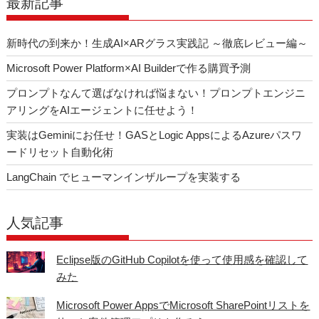
最新記事
ゲ
ー
新時代の到来か！生成AI×ARグラス実践記 ～徹底レビュー編～
シ
Microsoft Power Platform×AI Builderで作る購買予測
ョ
ン
プロンプトなんて選ばなければ悩まない！プロンプトエンジニ
アリングをAIエージェントに任せよう！
実装はGeminiにお任せ！GASとLogic AppsによるAzureパスワ
ードリセット自動化術
LangChain でヒューマンインザループを実装する
人気記事
Eclipse版のGitHub Copilotを使って使用感を確認して
みた
Microsoft Power AppsでMicrosoft SharePointリストを