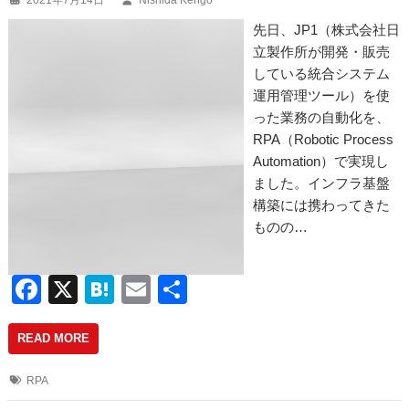
2021年7月14日
Nishida Kengo
k
先日、JP1（株式会社日
立製作所が開発・販売
している統合システム
運用管理ツール）を使
った業務の自動化を、
RPA（Robotic Process
Automation）で実現し
ました。インフラ基盤
構築には携わってきた
ものの…
F
X
H
E
共
a
at
m
有
READ MORE
c
e
ail
e
n
RPA
b
a