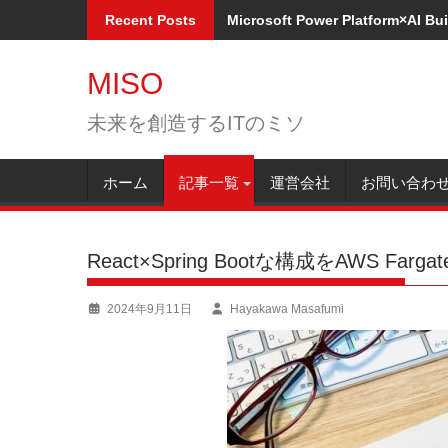
Skip
Recent Posts
Microsoft Power Platform×A
to
content
MISO
未来を創造するITのミソ
ホーム
記事一覧
運営会社
お問い合わ
React×Spring Bootな構成をAWS 
2024年9月11日
Hayakawa Masafumi