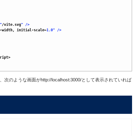
"
/
vite
.
svg
" />
-
width
,
initial
-
scale
=
1.0
" />
ript>
画面がhttp://localhost:3000/として表示されていれば