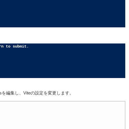
。
rn
to
submit
.
.tsを編集し、Viteの設定を変更します。