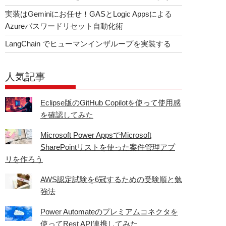
実装はGeminiにお任せ！GASとLogic Appsによる
Azureパスワードリセット自動化術
LangChain でヒューマンインザループを実装する
人気記事
Eclipse版のGitHub Copilotを使って使用感
を確認してみた
Microsoft Power AppsでMicrosoft
SharePointリストを使った案件管理アプ
リを作ろう
AWS認定試験を6冠するための受験順と勉
強法
Power Automateのプレミアムコネクタを
使ってRest API連携してみた