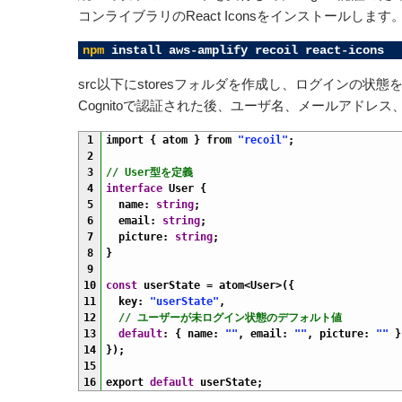
コンライブラリのReact Iconsをインストールします
1
npm
install
aws
-
amplify
recoil
react
-
icons
src以下にstoresフォルダを作成し、ログインの状態を管
Cognitoで認証された後、ユーザ名、メールアドレス
1
import
{
atom
}
from
"recoil"
;
2
3
// User型を定義
4
interface
User
{
5
name
:
string
;
6
email
:
string
;
7
picture
:
string
;
8
}
9
10
const
userState
=
atom
<
User
>
(
{
11
key
:
"userState"
,
12
// ユーザーが未ログイン状態のデフォルト値
13
default
:
{
name
:
""
,
email
:
""
,
picture
:
""
}
14
}
)
;
15
16
export 
default
userState
;