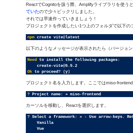
的要因も無視できません。そこで今回は、Rea
ReactでCognitoを扱う際、Amplifyライブラリ
ていた
ので少々ビックリしました。
それでは早速作っていきましょう！
プロジェクトを作成したい1つ上のフォルダで以下の
1
npm
create
vite
@
latest
以下のようなメッセージが表示されたら（バージョンは
1
Need
to
install
the
following
packages
:
2
create
-
vite
@
5
.
5
.
2
3
Ok
to
proceed
?
(
y
)
プロジェクト名を入力します。ここではmiso-fronte
1
?
Project
name
:
»
miso
-
frontend
カーソルを移動し、Reactを選択します。
1
?
Select
a
framework
:
»
-
Use
arrow
-
keys
.
Re
2
Vanilla
3
Vue