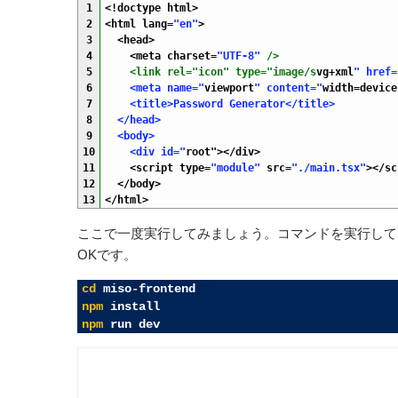
1
<
!
doctype 
html
>
2
<
html 
lang
=
"en"
>
3
<
head
>
4
<
meta 
charset
=
"UTF-8"
/>
5
    <link rel="icon" type="image/s
vg
+
xml
" href=
6
    <meta name="
viewport
" content="
width
=
device
7
    <title>Password Generator</title>
8
  </head>
9
  <body>
10
    <div id="
root
"
>
<
/
div
>
11
<script 
type
=
"module"
src
=
"./main.tsx"
>
</sc
12
<
/
body
>
13
<
/
html
>
ここで一度実行してみましょう。コマンドを実行して、次のような
OKです。
1
cd
miso
-
frontend
2
npm
install
3
npm
run
dev