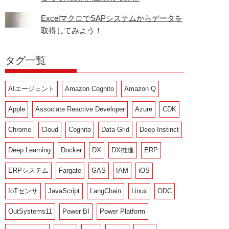
ExcelマクロでSAPシステムからデータを
取得してみよう！
タグ一覧
AIエージェント
Amazon Cognito
Amazon Q
Apple
Associate Reactive Developer
Azure
CDK
Chrome
Cloud
Cognito
Data Grid
Deep Instinct
Deep Learning
Docker
DX
DX推進
ERP
ERPシステム
Fargate
GAS
IAM
iOS
IoTセンサ
JavaScript
LangChain
Linux
ODC
OutSystems11
Power BI
Power Platform