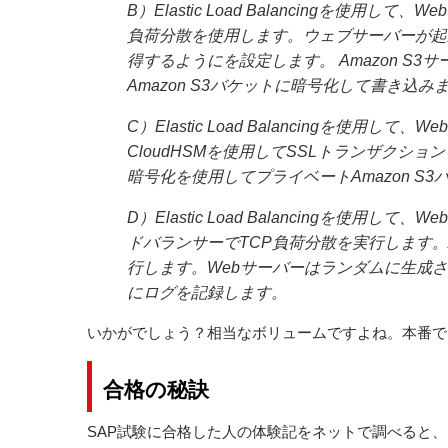
B）Elastic Load Balancingを使
負荷分散を使用します。ウェブサーバーが起動
得するようにを設定します。 Amazon S
Amazon S3バケットに暗号化して書き込み
C）Elastic Load Balancingを使
CloudHSMを使用してSSLトランザクショ
暗号化を使用してプライベートAmazon S
D）Elastic Load Balancingを
ドバランサーでTCP負荷分散を実行します。A
行します。Webサーバーはランダムに生成
にログを記録します。
いかがでしょう？相当なボリュームですよね。本番で
合格の秘訣
SAP試験に合格した人の体験記をネットで調べると