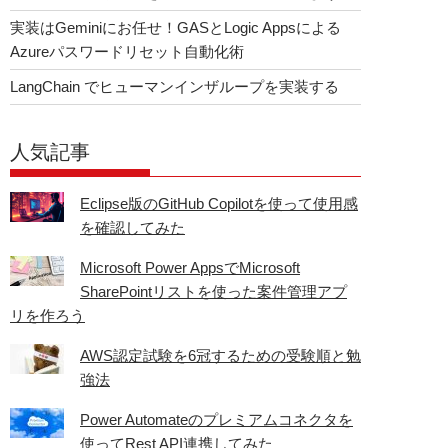
実装はGeminiにお任せ！GASとLogic Appsによる
Azureパスワードリセット自動化術
LangChain でヒューマンインザループを実装する
人気記事
Eclipse版のGitHub Copilotを使って使用感
を確認してみた
Microsoft Power AppsでMicrosoft
SharePointリストを使った案件管理アプ
リを作ろう
AWS認定試験を6冠するための受験順と勉
強法
Power Automateのプレミアムコネクタを
使ってRest API連携してみた