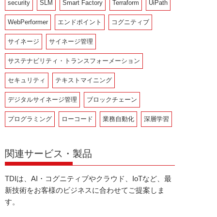
security
SLM
Smart Factory
Terraform
UiPath
WebPerformer
エンドポイント
コグニティブ
サイネージ
サイネージ管理
サステナビリティ・トランスフォーメーション
セキュリティ
テキストマイニング
デジタルサイネージ管理
ブロックチェーン
プログラミング
ローコード
業務自動化
深層学習
関連サービス・製品
TDIは、AI・コグニティブやクラウド、IoTなど、最
新技術をお客様のビジネスに合わせてご提案しま
す。