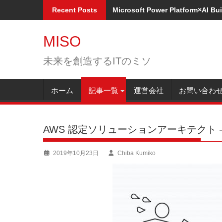
Skip
Recent Posts
Microsoft Power Platform×A
to
content
MISO
未来を創造するITのミソ
ホーム
記事一覧
運営会社
お問い合わ
AWS 認定ソリューションアーキテクト
2019年10月23日
Chiba Kumiko