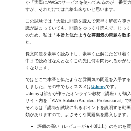
か「実際にAWSのサービスを使ってみるのが一番実
すが、それだけでは合格出来ないと思います。
この試験では「大量に問題を読んで素早く解答を導き
識が詰まっていても、問題をゆっくり読んで、じっく
のため、私は「
本番と似たような雰囲気の問題を数多
た。
長文問題を素早く読み下し、素早く正解にたどり着く
中まで読めばなんとなくこの先に何を問われるかがな
くなります。
ではどこで本番と似たような雰囲気の問題を入手する
しました。その中でもオススメは
Udemy
です。
Udemyは誰かが作ったオンライン教材（講座）が購
サイト内を「AWS Solution Architect Prof
それらは「講師が試験に出るポイントを説明する動画
類がありますので、よさそうな問題集を購入します。
評価の高い（レビューが★4.0以上）のものを