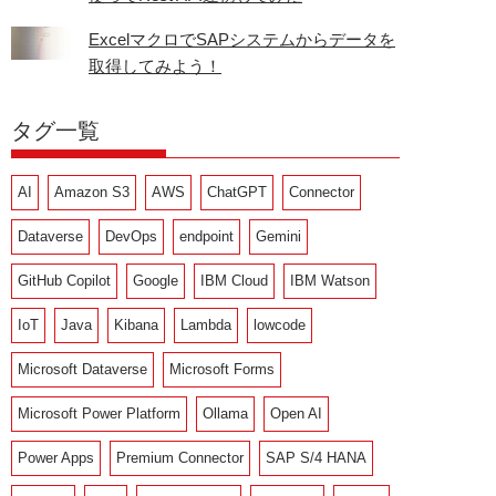
ExcelマクロでSAPシステムからデータを
取得してみよう！
タグ一覧
AI
Amazon S3
AWS
ChatGPT
Connector
Dataverse
DevOps
endpoint
Gemini
GitHub Copilot
Google
IBM Cloud
IBM Watson
IoT
Java
Kibana
Lambda
lowcode
Microsoft Dataverse
Microsoft Forms
Microsoft Power Platform
Ollama
Open AI
Power Apps
Premium Connector
SAP S/4 HANA