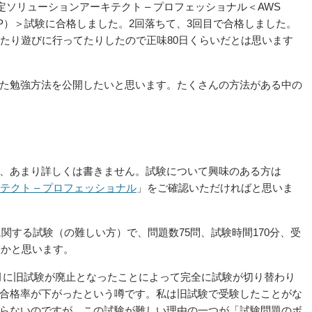
定ソリューションアーキテクト – プロフェッショナル＜AWS
essional（略称：SAP）＞試験に合格しました。2回落ちて、3回目で合格しました。
したり遊びに行ってたりしたので正味80日くらいだとは思います
た勉強方法を公開したいと思います。たくさんの方法がある中の
、あまり詳しくは書きません。試験について興味のある方は
テクト – プロフェッショナル
」をご確認いただければと思いま
関する試験（の難しい方）で、問題数75問、試験時間170分、受
分かと思います。
9年2月に旧試験が廃止となったことによって完全に試験が切り替わり
合格率が下がったという噂です。私は旧試験で受験したことがな
らないのですが、この試験が難しい理由の一つが「試験問題のボ