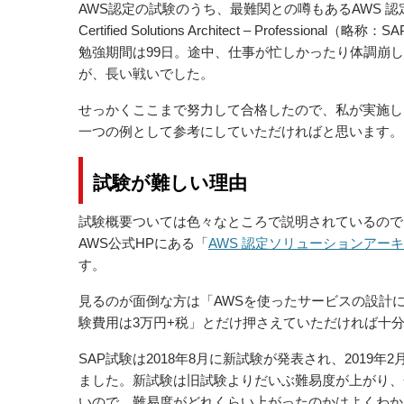
AWS認定の試験のうち、最難関との噂もあるAWS 認
Certified Solutions Architect – Prof
勉強期間は99日。途中、仕事が忙しかったり体調崩
が、長い戦いでした。
せっかくここまで努力して合格したので、私が実施し
一つの例として参考にしていただければと思います。
試験が難しい理由
試験概要ついては色々なところで説明されているので
AWS公式HPにある「
AWS 認定ソリューションアーキ
す。
見るのが面倒な方は「AWSを使ったサービスの設計に
験費用は3万円+税」とだけ押さえていただければ十
SAP試験は2018年8月に新試験が発表され、201
ました。新試験は旧試験よりだいぶ難易度が上がり、
いので、難易度がどれくらい上がったのかはよくわか