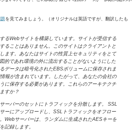
問題
を見てみましょう。（オリジナルは英語ですが、翻訳したも
するWebサイトを構築しています。サイトが受信する
することはありません。このサイトはクライアントと
保護します。あなたはサイトの性質上セキュリティをとて
意図的であれ環境の外に流出することがないようにした
るデータは暗号化されたEBSボリュームに保存されま
密情報が含まれています。したがって、あなたの会社の
うに保存する必要があります。これらのアーキテクチ
ますか？
用して、Webサーバーのセットにトラフィックを分散します。 SSL
サーにアップロードし、SSLトラフィックをオフロー
。Webサーバーは、ランダムに生成されたAESキーを
を記録します。