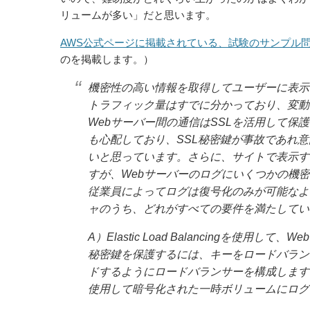
リュームが多い」だと思います。
AWS公式ページに掲載されている、試験のサンプル
のを掲載します。）
機密性の高い情報を取得してユーザーに表示
トラフィック量はすでに分かっており、変動
Webサーバー間の通信はSSLを活用して
も心配しており、SSL秘密鍵が事故であれ
いと思っています。さらに、サイトで表示す
すが、Webサーバーのログにいくつかの機
従業員によってログは復号化のみが可能なよ
ャのうち、どれがすべての要件を満たしてい
A）Elastic Load Balancingを使
秘密鍵を保護するには、キーをロードバラン
ドするようにロードバランサーを構成します
使用して暗号化された一時ボリュームにログ