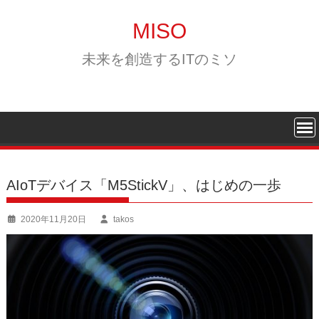
Skip
to
MISO
content
未来を創造するITのミソ
AIoTデバイス「M5StickV」、はじめの一歩
2020年11月20日
takos