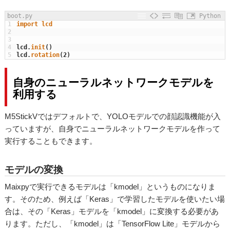
boot.py
Python
1
import
lcd
2
3
4
lcd
.
init
(
)
5
lcd
.
rotation
(
2
)
自身のニューラルネットワークモデルを
利用する
M5StickVではデフォルトで、YOLOモデルでの顔認識機能が入
っていますが、自身でニューラルネットワークモデルを作って
実行することもできます。
モデルの変換
Maixpyで実行できるモデルは「kmodel」というものになりま
す。そのため、
例えば
「Keras」で学習したモデルを使いたい場
合は、その「Keras」モデルを「kmodel」に変換する必要があ
ります。
ただし、「kmodel」は「TensorFlow Lite」モデルから