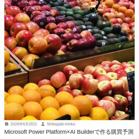
ン
2026年6月26日
Shibagaki Amika
Microsoft Power Platform×AI Builderで作る購買予測