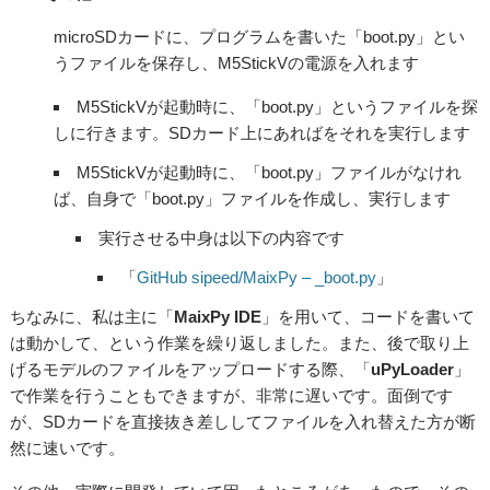
microSDカードに、プログラムを書いた「boot.py」とい
うファイルを保存し、M5StickVの電源を入れます
M5StickVが起動時に、「boot.py」というファイルを探
しに行きます。SDカード上にあればをそれを実行します
M5StickVが起動時に、「boot.py」ファイルがなけれ
ば、自身で「boot.py」ファイルを作成し、実行します
実行させる中身は以下の内容です
「
GitHub sipeed/MaixPy – _boot.py
」
ちなみに、私は主に「
MaixPy IDE
」を用いて、コードを書いて
は動かして、という作業を繰り返しました。また、後で取り上
げるモデルのファイルをアップロードする際、「
uPyLoader
」
で作業を行うこともできますが、非常に遅いです。面倒です
が、SDカードを直接抜き差ししてファイルを入れ替えた方が断
然に速いです。