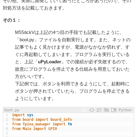
その他、実際に開発していて困ったところがあったので、その
対処方法
を記載しておきます。
その１：
M5StickVは上記の4つ目の
手段
でも記載したように、
「boot.py」ファイルを自動実行します。また、ネットの
記事でもよく見かけますが、電源がなかなか切れず、す
ぐに再起動してしまいます。プログラムを実行している
と、上記「
uPyLoader
」での接続が必ず失敗するので、
故意にプログラムを停止できる仕組みを用意しておいた
方がいいです。
下記例では、ボタンを利用できるようにして、起動時に
ボタンが押されていていたら、プログラムを停止できる
ようにしています。
boot.py
Python
1
import
sys
2
from
board 
import
board_info
3
from
fpioa_manager 
import
fm
4
from
Maix 
import
GPIO
5