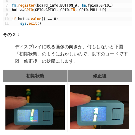
6
7
fm
.
register
(
board_info
.
BUTTON_A
,
fm
.
fpioa
.
GPIO1
)
8
but_a
=
GPIO
(
GPIO
.
GPIO1
,
GPIO
.
IN
,
GPIO
.
PULL_UP
)
9
10
if
but_a
.
value
(
)
==
0
:
11
sys
.
exit
(
)
その２
：
ディスプレイに映る画像の
向きが、何もしないと下図
「初期状態」のようにおかしいので
、以下のコードで下
図「修正後」の状態に
します。
初期状態
修正後