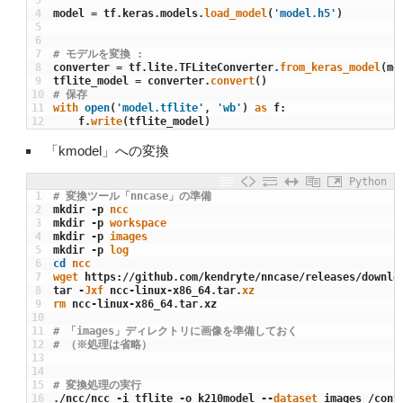
3
4
model
=
tf
.
keras
.
models
.
load_model
(
'model.h5'
)
5
6
7
# モデルを変換 :
8
converter
=
tf
.
lite
.
TFLiteConverter
.
from_keras_model
(
mo
9
tflite_model
=
converter
.
convert
(
)
10
# 保存
11
with
open
(
'model.tflite'
,
'wb'
)
as
f
:
12
f
.
write
(
tflite_model
)
「kmodel」への変換
Python
1
# 変換ツール「nncase」の準備
2
mkdir
-
p
ncc
3
mkdir
-
p
workspace
4
mkdir
-
p
images
5
mkdir
-
p
log
6
cd
ncc
7
wget 
https
:
/
/
github
.
com
/
kendryte
/
nncase
/
releases
/
downlo
8
tar
-
Jxf 
ncc
-
linux
-
x86_64
.
tar
.
xz
9
rm 
ncc
-
linux
-
x86_64
.
tar
.
xz
10
11
# 「images」ディレクトリに画像を準備しておく
12
# （※処理は省略）
13
14
15
# 変換処理の実行
16
.
/
ncc
/
ncc
-
i
tflite
-
o
k210model
--
dataset 
images
/
cont