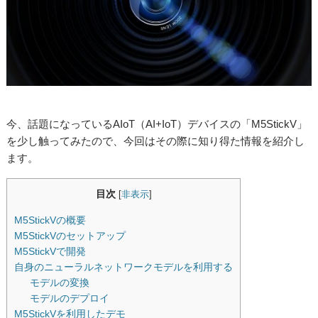
今、話題になっているAIoT（AI+IoT）デバイスの「M5StickV」
を少し触ってみたので、今回はその際に知り得た情報を紹介し
ます。
目次
[
非表示
]
M5StickVの概要
M5StickVのセットアップ
M5StickVで開発
自身のニューラルネットワークモデルを利用する
モデルの変換
モデルのデプロイ
M5StickVを利用したデモ