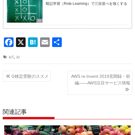
暗記学習（Rote Learning）で三目並べを強くする
AI
F
X
H
E
共
a
at
m
有
,
IoT
AI
c
e
ail
e
n
投
G検定受験のススメ
AWS re:Invent 2019見聞録・前
b
a
稿
編――AWS注目サービス情報
o
ナ
ビ
o
ゲ
k
関連記事
ー
シ
ョ