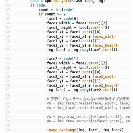
61
code
=
kpu
.
run_yolo2
(
task_face
,
img
)
62
if
code
:
63
count
=
len
(
code
)
64
if
count
>=
2
:
65
face1
=
code
[
0
]
66
face1_width
=
face1
.
rect
(
)
[
2
]
67
face1_height
=
face1
.
rect
(
)
[
3
]
68
face1_x1
=
face1
.
rect
(
)
[
0
]
69
face1_x2
=
face1_x1
+
face1_width
70
face1_y1
=
face1
.
rect
(
)
[
1
]
71
face1_y2
=
face1_y1
+
face1_height
72
img_face1
=
img
.
copy
(
face1
.
rect
(
)
)
73
74
face2
=
code
[
1
]
75
face2_width
=
face2
.
rect
(
)
[
2
]
76
face2_height
=
face2
.
rect
(
)
[
3
]
77
face2_x1
=
face2
.
rect
(
)
[
0
]
78
face2_x2
=
face2_x1
+
face2_width
79
face2_y1
=
face2
.
rect
(
)
[
1
]
80
face2_y2
=
face2_y1
+
face2_height
81
img_face2
=
img
.
copy
(
face2
.
rect
(
)
)
82
83
# 実行してもエラーにならないが画像サイズは変更
84
#a = img_face2.resize(face1_width, face1_
85
#a = img_face1.resize(face2_width, face2_
86
87
#a = img.draw_rectangle(face1.rect(), 
88
#a = img.draw_rectangle(face2.rect(), 
89
90
image_exchange
(
img
,
face1
,
img_face2
)