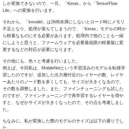
しか変換できないので
、一旦、「Keras」から「TensorFlow
Lite」への変換を行います。
それから、「kmodel」は2MB未満にしないとロード時にメモリ
不足となり、処理が落ちてしまうので、
「Keras」モデルの時か
ら軽量な
ものにする必要があります。処理内で他のことも一緒
にしようと思うと、
ファームウェア
を必要最低限の軽量版に変
更するなどの対応が必要になります。
その他にも、色々と考慮を行いました。
例えば、今回私は、MobileNetという学習済みのモデルを転移学
習したのですが、追加した出力層付近のレイヤーの数、レイヤ
ーあたりのノード数を多くしても、サイズが大きくなるので、
その数を調整しました。また、ファインチューニングも試した
のですが、ファインチューニングで再学習するレイヤーを増や
すと、なぜかサイズが大きくなったので、その点も考慮しまし
た。
ちなみに、私が変換した際のモデルのサイズは以下の通りでし
た。