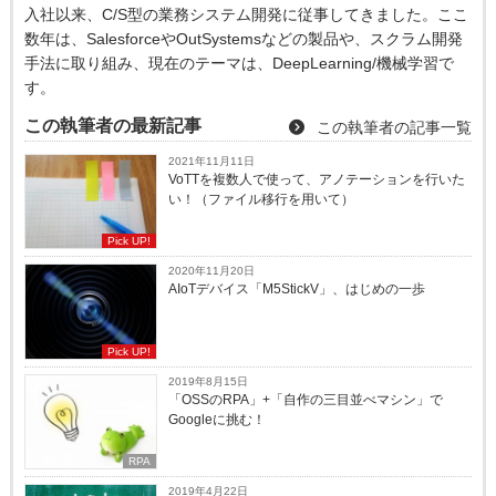
入社以来、C/S型の業務システム開発に従事してきました。ここ
数年は、SalesforceやOutSystemsなどの製品や、スクラム開発
手法に取り組み、現在のテーマは、DeepLearning/機械学習で
す。
この執筆者の最新記事
この執筆者の記事一覧
2021年11月11日
VoTTを複数人で使って、アノテーションを行いた
い！（ファイル移行を用いて）
Pick UP!
2020年11月20日
AIoTデバイス「M5StickV」、はじめの一歩
Pick UP!
2019年8月15日
「OSSのRPA」+「自作の三目並べマシン」で
Googleに挑む！
RPA
2019年4月22日