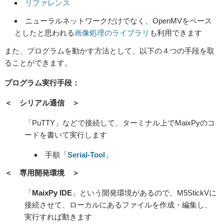
リファレンス
ニューラルネットワークだけでなく、OpenMVをベース
としたと思われる
画像処理のライブラリ
も利用できます
また、プログラムを動かす方法として、以下の
４つの手段
を
取
ることができ
ま
す
。
プログラム実行手段：
＜ シリアル通信 ＞
「PuTTY」などで接続して、ターミナル上でMaixPyのコ
ードを書いて実行します
手順「
Serial-Tool
」
＜ 専用開発環境 ＞
「
MaixPy IDE
」という開発環境があるので、M5StickVに
接続させて、ローカルにあるファイルを作成・編集し、
実行すれば動きます