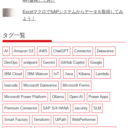
API連携してみた
ExcelマクロでSAPシステムからデータを取得してみ
よう！
タグ一覧
AI
Amazon S3
AWS
ChatGPT
Connector
Dataverse
DevOps
endpoint
Gemini
GitHub Copilot
Google
IBM Cloud
IBM Watson
IoT
Java
Kibana
Lambda
lowcode
Microsoft Dataverse
Microsoft Forms
Microsoft Power Platform
Ollama
Open AI
Power Apps
Premium Connector
SAP S/4 HANA
security
SLM
Smart Factory
Terraform
UiPath
WebPerformer