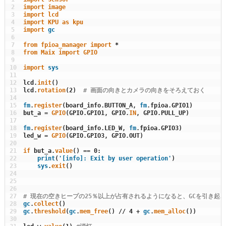
2
import
image
3
import
lcd
4
import
KPU 
as
kpu
5
import
gc
6
7
from
fpioa_manager 
import
*
8
from
Maix 
import
GPIO
9
10
import
sys
11
12
lcd
.
init
(
)
13
lcd
.
rotation
(
2
)
# 画面の向きとカメラの向きをそろえておく
14
15
fm
.
register
(
board_info
.
BUTTON_A
,
fm
.
fpioa
.
GPIO1
)
16
but_a
=
GPIO
(
GPIO
.
GPIO1
,
GPIO
.
IN
,
GPIO
.
PULL_UP
)
17
18
fm
.
register
(
board_info
.
LED_W
,
fm
.
fpioa
.
GPIO3
)
19
led_w
=
GPIO
(
GPIO
.
GPIO3
,
GPIO
.
OUT
)
20
21
if
but_a
.
value
(
)
==
0
:
22
print
(
'[info]: Exit by user operation'
)
23
sys
.
exit
(
)
24
25
26
27
# 現在の空きヒープの25％以上が占有されるようになると、GCを引き起
28
gc
.
collect
(
)
29
gc
.
threshold
(
gc
.
mem_free
(
)
/
/
4
+
gc
.
mem_alloc
(
)
)
30