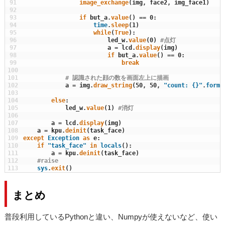
91
image_exchange
(
img
,
face2
,
img_face1
)
92
93
if
but_a
.
value
(
)
==
0
:
94
time
.
sleep
(
1
)
95
while
(
True
)
:
96
led_w
.
value
(
0
)
#点灯
97
a
=
lcd
.
display
(
img
)
98
if
but_a
.
value
(
)
==
0
:
99
break
100
101
# 認識された顔の数を画面左上に描画
102
a
=
img
.
draw_string
(
50
,
50
,
"count: {}"
.
forma
103
104
else
:
105
led_w
.
value
(
1
)
#消灯
106
107
a
=
lcd
.
display
(
img
)
108
a
=
kpu
.
deinit
(
task_face
)
109
except
Exception
as
e
:
110
if
"task_face"
in
locals
(
)
:
111
a
=
kpu
.
deinit
(
task_face
)
112
#raise
113
sys
.
exit
(
)
まとめ
普段利用しているPythonと違い、Numpyが使えないなど、使い