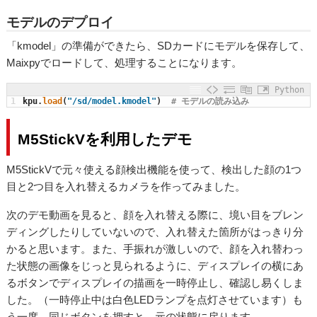
モデルのデプロイ
「kmodel」の準備ができたら、SDカードにモデルを保存して、
Maixpyでロードして、処理することになります。
Python
1
kpu
.
load
(
"/sd/model.kmodel"
)
# モデルの読み込み
M5StickVを利用した
デモ
M5StickVで元々使える顔検出機能を使って、検出した顔の1つ
目と2つ目を入れ替えるカメラを作ってみました。
次のデモ動画を見ると、顔を入れ替える際に、境い目をブレン
ディングしたりしていないので、入れ替えた箇所がはっきり分
かると思います。また、手振れが激しいので、顔を入れ替わっ
た状態の画像をじっと見られるように、ディスプレイの横にあ
るボタンでディスプレイの描画を一時停止し、確認し易くしま
した。（一時停止中は白色LEDランプを点灯させています）も
う一度、同じボタンを押すと、元の状態に戻ります。