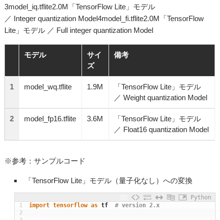
3model_iq.tflite2.0M「TensorFlow Lite」モデル
／ Integer quantization Model4model_fi.tflite2.0M「TensorFlow
Lite」モデル ／ Full integer quantization Model
モデル
サイ
備考
ズ
1
model_wq.tflite
1.9M
「TensorFlow Lite」モデル
／ Weight quantization Model
2
model_fp16.tflite
3.6M
「TensorFlow Lite」モデル
／ Float16 quantization Model
※参考：サンプルコード
「TensorFlow Lite」モデル（量子化なし）への変換
Python
1
import
tensorflow 
as
tf
# version 2.x
2