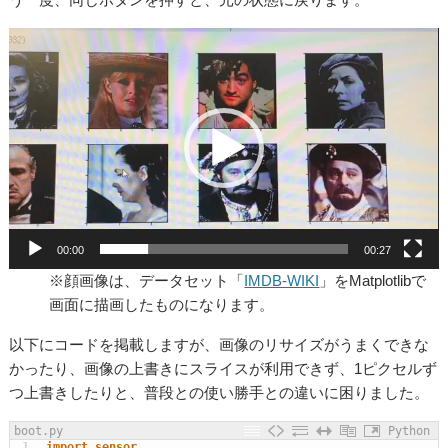
動
画
プ
レ
ー
ヤ
ー
00:00
00:27
※顔画像は、データセット「
IMDB-WIKI
」をMatplotlibで
画面に描画したものになります。
以下にコードを掲載しますが、画像のリサイズがうまくできな
かったり、画像の上書きにスライスが利用できず、1ピクセルず
つ上書きしたりと、普段との使い勝手との違いに困りまし
た
。
boot.py
Python
1
import
sensor