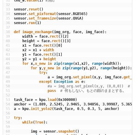
31
led_w
.
value
(
1
)
#消灯
32
33
sensor
.
reset
(
)
34
sensor
.
set_pixformat
(
sensor
.
RGB565
)
35
sensor
.
set_framesize
(
sensor
.
QVGA
)
36
sensor
.
run
(
1
)
37
38
def
image_exchange
(
img_org
,
face
,
img_face
)
:
39
width
=
face
.
rect
(
)
[
2
]
40
height
=
face
.
rect
(
)
[
3
]
41
x1
=
face
.
rect
(
)
[
0
]
42
x2
=
x1
+
width
43
y1
=
face
.
rect
(
)
[
1
]
44
y2
=
y1
+
height
45
for
x
,
x_new 
in
zip
(
range
(
x1
,
x2
)
,
range
(
width
)
)
:
46
for
y
,
y_new 
in
zip
(
range
(
y1
,
y2
)
,
range
(
height
)
)
:
47
try
:
48
a
=
img_org
.
set_pixel
(
x
,
y
,
img_face
.
get_p
49
except
Exception
as
e
:
50
#a = img_org.set_pixel(x,y, (0,0,0))  #
51
pass
# 何もしない。もとの顔のままとする。
52
53
task_face
=
kpu
.
load
(
0x300000
)
54
anchor
=
(
1.889
,
2.5245
,
2.9465
,
3.94056
,
3.99987
,
5.3658
55
a
=
kpu
.
init_yolo2
(
task_face
,
0.5
,
0.3
,
5
,
anchor
)
56
57
try
:
58
while
(
True
)
:
59
60
img
=
sensor
.
snapshot
(
)