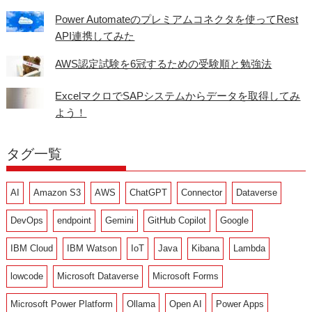
Power Automateのプレミアムコネクタを使ってRest
API連携してみた
AWS認定試験を6冠するための受験順と勉強法
ExcelマクロでSAPシステムからデータを取得してみ
よう！
タグ一覧
AI
Amazon S3
AWS
ChatGPT
Connector
Dataverse
DevOps
endpoint
Gemini
GitHub Copilot
Google
IBM Cloud
IBM Watson
IoT
Java
Kibana
Lambda
lowcode
Microsoft Dataverse
Microsoft Forms
Microsoft Power Platform
Ollama
Open AI
Power Apps