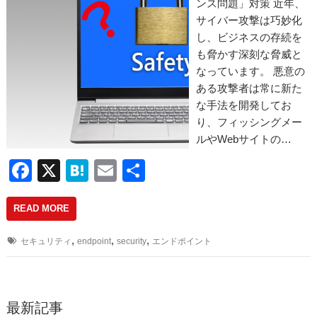
ンス問題」対策 近年、
サイバー攻撃は巧妙化
し、ビジネスの存続を
も脅かす深刻な脅威と
なっています。 悪意の
ある攻撃者は常に新た
な手法を開発してお
り、フィッシングメー
ルやWebサイトの…
F
X
H
E
共
a
at
m
有
READ MORE
c
e
ail
e
n
,
,
,
セキュリティ
endpoint
security
エンドポイント
b
a
o
o
最新記事