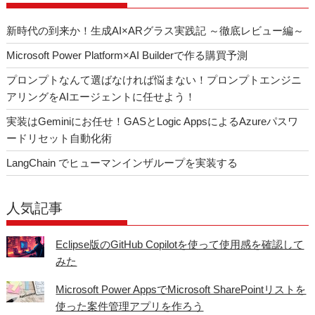
k
新時代の到来か！生成AI×ARグラス実践記 ～徹底レビュー編～
Microsoft Power Platform×AI Builderで作る購買予測
プロンプトなんて選ばなければ悩まない！プロンプトエンジニ
アリングをAIエージェントに任せよう！
実装はGeminiにお任せ！GASとLogic AppsによるAzureパスワ
ードリセット自動化術
LangChain でヒューマンインザループを実装する
人気記事
Eclipse版のGitHub Copilotを使って使用感を確認して
みた
Microsoft Power AppsでMicrosoft SharePointリストを
使った案件管理アプリを作ろう