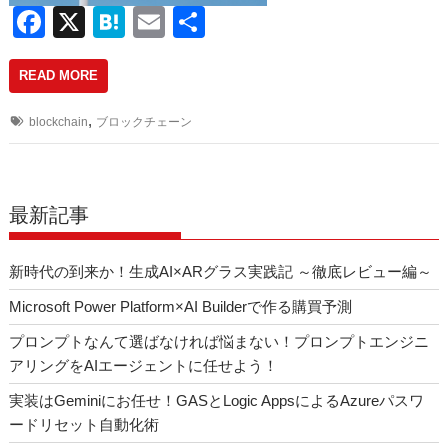
F
X
H
E
共
a
at
m
有
READ MORE
c
e
ail
e
n
,
blockchain
ブロックチェーン
b
a
o
o
最新記事
k
新時代の到来か！生成AI×ARグラス実践記 ～徹底レビュー編～
Microsoft Power Platform×AI Builderで作る購買予測
プロンプトなんて選ばなければ悩まない！プロンプトエンジニ
アリングをAIエージェントに任せよう！
実装はGeminiにお任せ！GASとLogic AppsによるAzureパスワ
ードリセット自動化術