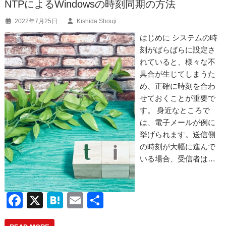
NTPによるWindowsの時刻同期の方法
2022年7月25日
Kishida Shouji
はじめに システムの時
刻がばらばらに設定さ
れていると、様々な不
具合が生じてしまうた
め、正確に時刻を合わ
せておくことが重要で
す。 身近なところで
は、電子メールが例に
挙げられます。送信側
の時刻が大幅に進んで
いる場合、受信者は…
F
X
H
E
共
a
at
m
有