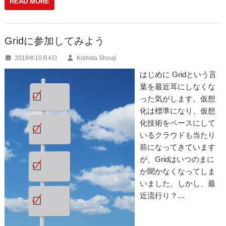
READ MORE
c
e
ail
e
n
b
a
Gridに参加してみよう
o
2018年10月4日
Kishida Shouji
o
はじめに Gridという言
k
葉を最近耳にしなくな
った気がします。仮想
化は標準になり、仮想
化技術をベースにして
いるクラウドも当たり
前になってきています
が、Gridはいつのまに
か聞かなくなってしま
いました。しかし、最
近流行り？…