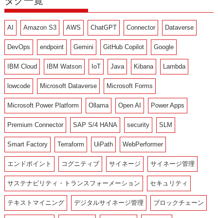
タグ一覧
AI
Amazon S3
AWS
ChatGPT
Connector
Dataverse
DevOps
endpoint
Gemini
GitHub Copilot
Google
IBM Cloud
IBM Watson
IoT
Java
Kibana
Lambda
lowcode
Microsoft Dataverse
Microsoft Forms
Microsoft Power Platform
Ollama
Open AI
Power Apps
Premium Connector
SAP S/4 HANA
security
SLM
Smart Factory
Terraform
UiPath
WebPerformer
エンドポイント
コグニティブ
サイネージ
サイネージ管理
サステナビリティ・トランスフォーメーション
セキュリティ
テキストマイニング
デジタルサイネージ管理
ブロックチェーン