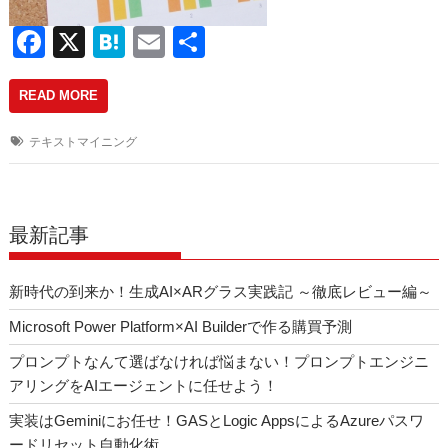
F
X
H
E
共
a
at
m
有
READ MORE
c
e
ail
e
n
テキストマイニング
b
a
o
o
最新記事
k
新時代の到来か！生成AI×ARグラス実践記 ～徹底レビュー編～
Microsoft Power Platform×AI Builderで作る購買予測
プロンプトなんて選ばなければ悩まない！プロンプトエンジニ
アリングをAIエージェントに任せよう！
実装はGeminiにお任せ！GASとLogic AppsによるAzureパスワ
ードリセット自動化術