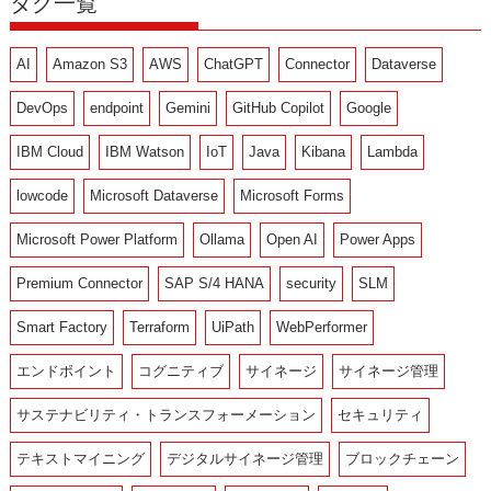
タグ一覧
AI
Amazon S3
AWS
ChatGPT
Connector
Dataverse
DevOps
endpoint
Gemini
GitHub Copilot
Google
IBM Cloud
IBM Watson
IoT
Java
Kibana
Lambda
lowcode
Microsoft Dataverse
Microsoft Forms
Microsoft Power Platform
Ollama
Open AI
Power Apps
Premium Connector
SAP S/4 HANA
security
SLM
Smart Factory
Terraform
UiPath
WebPerformer
エンドポイント
コグニティブ
サイネージ
サイネージ管理
サステナビリティ・トランスフォーメーション
セキュリティ
テキストマイニング
デジタルサイネージ管理
ブロックチェーン