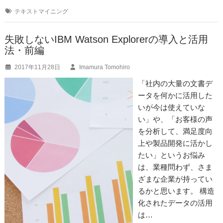
e
n
テキストマイニング
b
a
o
失敗しないIBM Watson Explorerの導入と活用
法・前編
o
2017年11月28日
Imamura Tomohiro
k
「社内の大量の文書デ
ータを何かに活用した
いが今は使えていな
い」や、「お客様の声
を分析して、満足度向
上や製品開発に活かし
たい」というお悩み
は、業種問わず、さま
ざまな企業が持ってい
るかと思います。 構造
化されたデータの活用
は…