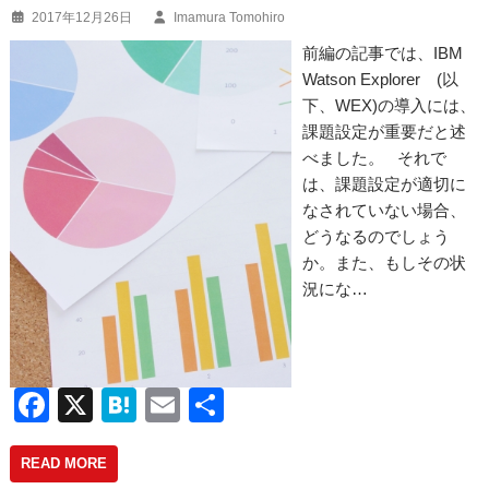
2017年12月26日
Imamura Tomohiro
前編の記事では、IBM
Watson Explorer (以
下、WEX)の導入には、
課題設定が重要だと述
べました。 それで
は、課題設定が適切に
なされていない場合、
どうなるのでしょう
か。また、もしその状
況にな…
F
X
H
E
共
a
at
m
有
READ MORE
c
e
ail