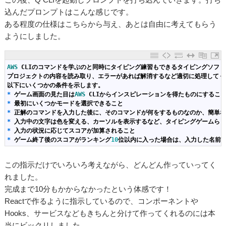
込んだプロンプトはこんな感じです。
ある程度の仕様はこちらから与え、あとは自由に考えてもらう
ようにしました。
1
AWS 
CLI
のコマンドを学ぶのと同時にタイピング練習もできるタイピングソフト
2
プロジェクトの内容を読み取り、エラーがあれば解消するなど適切に処理してく
3
以下にいくつかの条件を示します。
4
*
ゲーム画面の見た目は
AWS 
CLI
からインスピレーションを得たものにするこ
5
*
最初にいくつかモードを選択できること
6
*
正解のコマンドを入力した後に、そのコマンドが何をするものなのか、簡単
7
*
入力中の文字は色を変える、カーソルを表示するなど、タイピングゲームら
8
*
入力の状況に応じてスコアが加算されること
9
*
ゲーム終了後のスコアがランキング
10
位以内に入った場合は、入力した名前
この指示だけでいろいろ考えながら、どんどん作っていってく
れました。
完成まで10分もかからなかったという体感です！
Reactで作るように指示しているので、コンポーネントや
Hooks、サービスなどもきちんと分けて作ってくれるのには本
当にビックリしました。