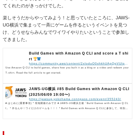
てくれたのがきっかけでした。
楽しそうだからやってみよう！と思っていたところに、JAWS-
UG横浜で集まって一斉にゲームを作るというイベントを見つ
け、どうせならみんなでワイワイやりたいということで参加し
てきました。
Build Games with Amazon Q CLI and score a T shi
rt
https://community.aws/content/2xIoduO0xhkhUApQpVUIqBFGmAc/build-games-with-amazon-q-cli-and-score-a-t-shirt
Use Amazon Q CLI to build games, share how you built it as a blog or a video and redeem your
T-shirt. Read the full article to get started.
JAWS-UG横浜 #85 Build Games with Amazon Q CLI
(2025/06/09 19:00〜)
https://jawsug-yokohama.connpass.com/event/355243/
# はじめに(重要事項) * 現地開催のみです # JAWS-UG横浜主催「Build Games with Amazon Q CL
I」 * 作るんや！ワイだけのゲームを！！！ * Build Games with Amazon Q CLIに参加して、特別な
Tシャツをゲットしましょう！ * 日本語が書ければ誰でも作成可能なので、お気軽にご参加ください *
日本語ブログを執筆された、AWSJの稲田さん、金森さんがゲスト参加決定！ * AWSJのkinoppiさ
ん、Katzさんも参加決定！ 公式ページ 日本語ブログ ## 準備物 * PCとAWSア...