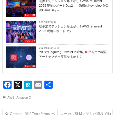
初参加でテンション爆上がり！AWS re:Invent
2025 現地レポートDay2 ～激戦のKeynoteと波乱
のGameDay～
Pick UP!
2025年12月3日
初参加でテンション爆上がり！AWS re:Invent
2025 現地レポートDay1
Pick UP!
2025年11月19日
ついにCognitoがPrivateLink対応
閉域での認証
アーキテクチャ実現なるか！？
Pick UP!
F
X
H
E
共
a
at
m
有
,
AWS
Amazon Q
c
e
ail
e
n
投
Geminiに聞くTerraformのベ
ローカルSLM／閉じた環境で動