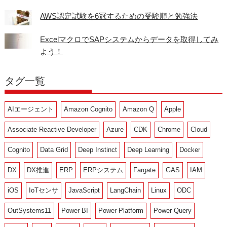
AWS認定試験を6冠するための受験順と勉強法
ExcelマクロでSAPシステムからデータを取得してみ
よう！
タグ一覧
AIエージェント
Amazon Cognito
Amazon Q
Apple
Associate Reactive Developer
Azure
CDK
Chrome
Cloud
Cognito
Data Grid
Deep Instinct
Deep Learning
Docker
DX
DX推進
ERP
ERPシステム
Fargate
GAS
IAM
iOS
IoTセンサ
JavaScript
LangChain
Linux
ODC
OutSystems11
Power BI
Power Platform
Power Query