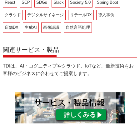
React
SCP
SDGs
Slack
Society 5.0
Spring Boot
クラウド
デジタルサイネージ
リテールDX
導入事例
店舗DX
生成AI
画像認識
自然言語処理
関連サービス・製品
TDIは、AI・コグニティブやクラウド、IoTなど、最新技術をお
客様のビジネスに合わせてご提案します。