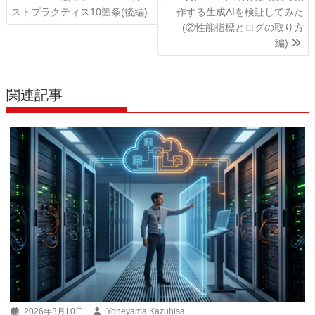
b
a
稿
ストプラクティス10箇条(後編)
作する生成AIを検証してみた
o
ナ
(②性能指標とログの取り方
ビ
編)
o
ゲ
k
ー
関連記事
シ
ョ
ン
2026年3月10日
Yoneyama Kazuhisa