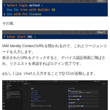
Shell
1
?
Select 
login 
method
›
2
Use
for
Free 
with 
Builder 
ID
3
❯
Use
with 
Pro 
license
その後、
Shell
1
?
Enter 
Start 
URL
›
IAM Identity CenterのURLを聞かれるので、これとリージョンコ
ードを入力します。
表示されたURLをクリックすると、デバイス認証画面に飛ばさ
れ、リクエストを承認すればログイン完了です。
q
もしくは
q chat
と入力することでQ CLIが起動します。