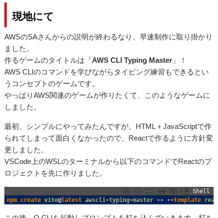
現地にて
AWSのSAさんからの説明が終わるなり、早速制作に取り掛かり
ました。
作るゲームのタイトルは「
AWS CLI Typing Master
」！
AWS CLIのコマンドを学びながらタイピング練習もできるとい
うコンセプトのゲームです。
やっぱりAWS関連のゲームが作りたくて、このようなゲームに
しました。
最初、シンプルにやってみたんですが、HTML＋JavaScriptで作
られてしまって面白くなかったので、Reactで作るように方針変
更しました。
VSCode上のWSLのターミナルから以下のコマンドでReactのプ
ロジェクトを先に作りました。
Shell
1
npm 
create 
vite
@
latest 
awscli
-
typing
-
master
--
--
template 
rea
この後、Q CLIを起動しプロンプトを打ち込んでいきます。打ち