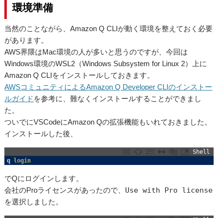
環境準備
当然のことながら、Amazon Q CLIが動く環境を整えておく必要
があります。
AWS界隈はMac環境の人が多いと思うのですが、今回は
Windows環境のWSL2（Windows Subsystem for Linux 2）上に
Amazon Q CLIをインストールしておきます。
AWSコミュニティによるAmazon Q Developer CLIのインストー
ルガイド
を参考に、難なくインストールすることができまし
た。
ついでにVSCodeにAmazon Qの拡張機能もいれておきました。
インストールした後、
Shell
1
q
login
でQにログインします。
会社のProライセンスがあったので、
Use with Pro license
を選択しました。