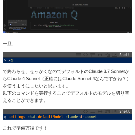
一旦、
Shell
1
>
/
q
で終わらせ、せっかくなのでデフォルトのClaude 3.7 Sonnetか
らClaude 4 Sonnet（正確にはClaude Sonnet 4なんですかね？）
を使うようにしたいと思います。
以下のコマンドを実行することでデフォルトのモデルを切り替
えることができます。
Shell
1
q
settings 
chat
.defaultModel
claude
-
4
-
sonnet
これで準備万端です！