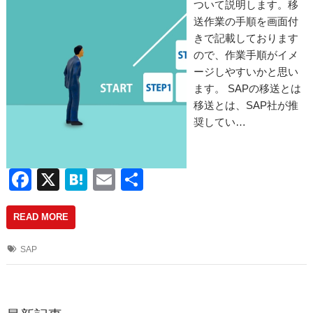
ついて説明します。移
送作業の手順を画面付
きで記載しております
ので、作業手順がイメ
ージしやすいかと思い
ます。 SAPの移送とは
移送とは、SAP社が推
奨してい…
F
X
H
E
共
a
at
m
有
READ MORE
c
e
ail
e
n
SAP
b
a
o