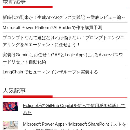
o
最新記事
k
新時代の到来か！生成AI×ARグラス実践記 ～徹底レビュー編～
Microsoft Power Platform×AI Builderで作る購買予測
プロンプトなんて選ばなければ悩まない！プロンプトエンジニ
アリングをAIエージェントに任せよう！
実装はGeminiにお任せ！GASとLogic AppsによるAzureパスワ
ードリセット自動化術
LangChain でヒューマンインザループを実装する
人気記事
Eclipse版のGitHub Copilotを使って使用感を確認して
みた
Microsoft Power AppsでMicrosoft SharePointリストを