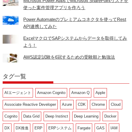
Microsoft Power AppsでMicrosoft SharePointリストを
使った案件管理アプリを作ろう
Power Automateのプレミアムコネクタを使ってRest
API連携してみた
ExcelマクロでSAPシステムからデータを取得してみ
よう！
AWS認定試験を6冠するための受験順と勉強法
タグ一覧
AIエージェント
Amazon Cognito
Amazon Q
Apple
Associate Reactive Developer
Azure
CDK
Chrome
Cloud
Cognito
Data Grid
Deep Instinct
Deep Learning
Docker
DX
DX推進
ERP
ERPシステム
Fargate
GAS
IAM