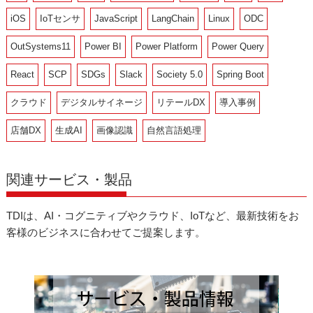
iOS
IoTセンサ
JavaScript
LangChain
Linux
ODC
OutSystems11
Power BI
Power Platform
Power Query
React
SCP
SDGs
Slack
Society 5.0
Spring Boot
クラウド
デジタルサイネージ
リテールDX
導入事例
店舗DX
生成AI
画像認識
自然言語処理
関連サービス・製品
TDIは、AI・コグニティブやクラウド、IoTなど、最新技術をお
客様のビジネスに合わせてご提案します。