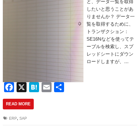
と、データ一覧を取得
したいと思うことがあ
りませんか？ データ一
覧を取得するために、
トランザクション：
SE16Nなどを使ってテ
ーブルを検索し、スプ
レッドシートにダウン
ロードしますが、…
F
X
H
E
共
a
at
m
有
READ MORE
c
e
ail
e
n
,
ERP
SAP
b
a
o