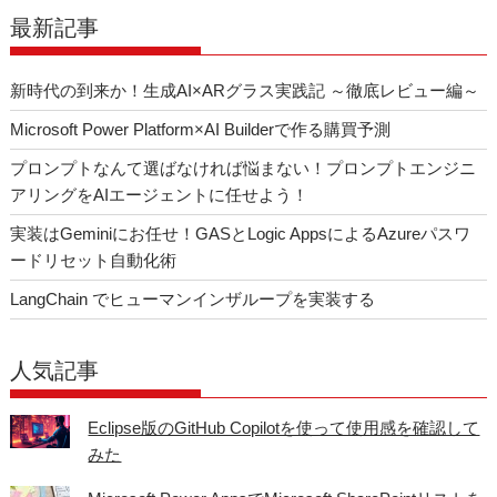
o
最新記事
k
新時代の到来か！生成AI×ARグラス実践記 ～徹底レビュー編～
Microsoft Power Platform×AI Builderで作る購買予測
プロンプトなんて選ばなければ悩まない！プロンプトエンジニ
アリングをAIエージェントに任せよう！
実装はGeminiにお任せ！GASとLogic AppsによるAzureパスワ
ードリセット自動化術
LangChain でヒューマンインザループを実装する
人気記事
Eclipse版のGitHub Copilotを使って使用感を確認して
みた