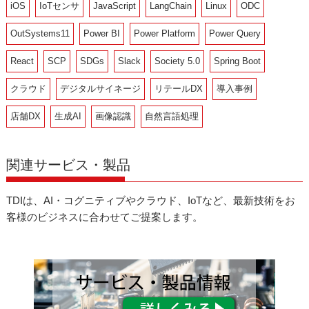
iOS
IoTセンサ
JavaScript
LangChain
Linux
ODC
OutSystems11
Power BI
Power Platform
Power Query
React
SCP
SDGs
Slack
Society 5.0
Spring Boot
クラウド
デジタルサイネージ
リテールDX
導入事例
店舗DX
生成AI
画像認識
自然言語処理
関連サービス・製品
TDIは、AI・コグニティブやクラウド、IoTなど、最新技術をお
客様のビジネスに合わせてご提案します。