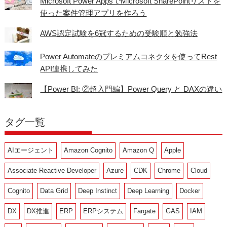
Microsoft Power AppsでMicrosoft SharePointリストを
使った案件管理アプリを作ろう
AWS認定試験を6冠するための受験順と勉強法
Power Automateのプレミアムコネクタを使ってRest
API連携してみた
【Power BI: ②超入門編】Power Query と DAXの違い
タグ一覧
AIエージェント
Amazon Cognito
Amazon Q
Apple
Associate Reactive Developer
Azure
CDK
Chrome
Cloud
Cognito
Data Grid
Deep Instinct
Deep Learning
Docker
DX
DX推進
ERP
ERPシステム
Fargate
GAS
IAM