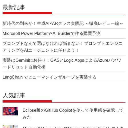
o
最新記事
k
新時代の到来か！生成AI×ARグラス実践記 ～徹底レビュー編～
Microsoft Power Platform×AI Builderで作る購買予測
プロンプトなんて選ばなければ悩まない！プロンプトエンジニ
アリングをAIエージェントに任せよう！
実装はGeminiにお任せ！GASとLogic AppsによるAzureパスワ
ードリセット自動化術
LangChain でヒューマンインザループを実装する
人気記事
Eclipse版のGitHub Copilotを使って使用感を確認して
みた