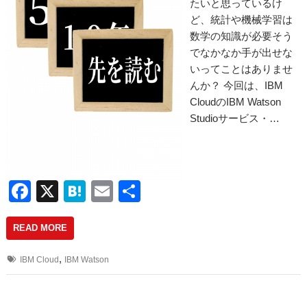
たいと思っているけ
ど、統計や機械学習は
数学の知識が必要そう
でなかなか手が出せな
いってことはありませ
んか？ 今回は、IBM
CloudのIBM Watson
Studioサービス・…
F
X
H
E
共
a
at
m
有
READ MORE
c
e
ail
e
n
,
IBM Cloud
IBM Watson
b
a
o