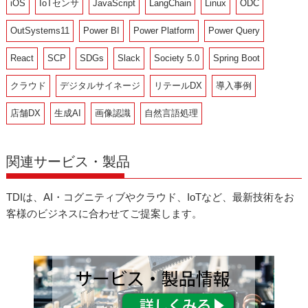
iOS
IoTセンサ
JavaScript
LangChain
Linux
ODC
OutSystems11
Power BI
Power Platform
Power Query
React
SCP
SDGs
Slack
Society 5.0
Spring Boot
クラウド
デジタルサイネージ
リテールDX
導入事例
店舗DX
生成AI
画像認識
自然言語処理
関連サービス・製品
TDIは、AI・コグニティブやクラウド、IoTなど、最新技術をお
客様のビジネスに合わせてご提案します。