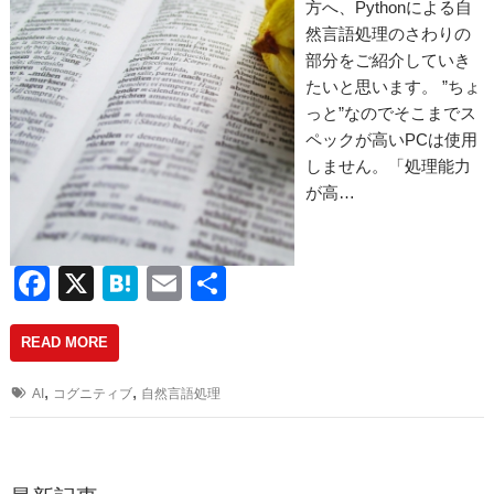
方へ、Pythonによる自
然言語処理のさわりの
部分をご紹介していき
たいと思います。 ”ちょ
っと”なのでそこまでス
ペックが高いPCは使用
しません。「処理能力
が高…
F
X
H
E
共
a
at
m
有
READ MORE
c
e
ail
e
n
,
,
AI
コグニティブ
自然言語処理
b
a
o