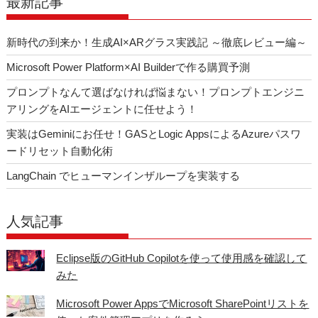
o
最新記事
k
新時代の到来か！生成AI×ARグラス実践記 ～徹底レビュー編～
Microsoft Power Platform×AI Builderで作る購買予測
プロンプトなんて選ばなければ悩まない！プロンプトエンジニ
アリングをAIエージェントに任せよう！
実装はGeminiにお任せ！GASとLogic AppsによるAzureパスワ
ードリセット自動化術
LangChain でヒューマンインザループを実装する
人気記事
Eclipse版のGitHub Copilotを使って使用感を確認して
みた
Microsoft Power AppsでMicrosoft SharePointリストを