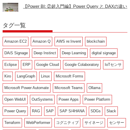
【Power BI: ②超入門編】Power Query と DAXの違い
タグ一覧
Amazon EC2
Amazon Q
AWS re:Invent
blockchain
DAiS Signage
Deep Instinct
Deep Learning
digital signage
Eclipse
ERP
Google Cloud
Google Colaboratory
IoTセンサ
Kiro
LangGraph
Linux
Microsoft Forms
Microsoft Power Automate
Microsoft Teams
Ollama
Open WebUI
OutSystems
Power Apps
Power Platform
Power Query
RAG
SAP
SAP S/4HANA
SDGs
Slack
Terraform
WebPerformer
コグニティブ
サイネージ
センサー