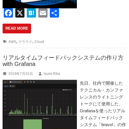
F
X
H
E
共
a
at
m
有
READ MORE
c
e
ail
e
n
,
,
AWS
クラウド
Cloud
b
a
o
リアルタイムフィードバックシステムの作り方
with Grafana
o
2019年7月31日
Izumi Rika
k
先日、社内で開催した
テクニカル・カンファ
レンスのライトニング
トークにて使用した、
Grafanaを使ったリアル
タイムフィードバック
システム「bravo!」の作