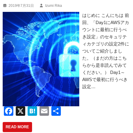
2019年7月31日
Izumi Rika
k
はじめに こんにちは 前
回、「Day1にAWSアカ
ウントに最初に行うべ
き設定」のセキュリテ
ィカテゴリの設定2件に
ついてご紹介しまし
た。（まだの方はこち
らから是非読んでみて
ください。） Day1～
AWSで最初に行うべき
設定…
F
X
H
E
共
a
at
m
有
READ MORE
c
e
ail