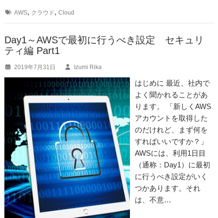
e
n
,
,
AWS
クラウド
Cloud
b
a
o
Day1～AWSで最初に行うべき設定 セキュリ
ティ編 Part1
o
2019年7月31日
Izumi Rika
k
はじめに 最近、社内で
よく聞かれることがあ
ります。 「新しくAWS
アカウントを取得した
のだけれど、まず何を
すればいいですか？」
AWSには、利用1日目
（通称：Day1）に最初
に行うべき設定がいく
つかあります。それ
は、不意…