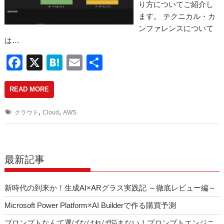
り方についてご紹介し
ます。 テクニカル・カ
ンファレンスについて
は…
F
X
H
E
共
a
at
m
有
READ MORE
c
e
ail
e
n
,
,
クラウド
Cloud
AWS
b
a
o
o
最新記事
k
新時代の到来か！生成AI×ARグラス実践記 ～徹底レビュー編～
Microsoft Power Platform×AI Builderで作る購買予測
プロンプトなんて選ばなければ悩まない！プロンプトエンジニ