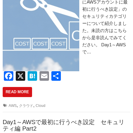
にAWSアカウントに最
初に行うべき設定」の
セキュリティカテゴリ
ーについて紹介しまし
た。未読の方はこちら
から是非読んでみてく
ださい。 Day1～AWS
で…
F
X
H
E
共
a
at
m
有
READ MORE
c
e
ail
e
n
,
,
AWS
クラウド
Cloud
b
a
o
Day1～AWSで最初に行うべき設定 セキュリ
ティ編 Part2
o