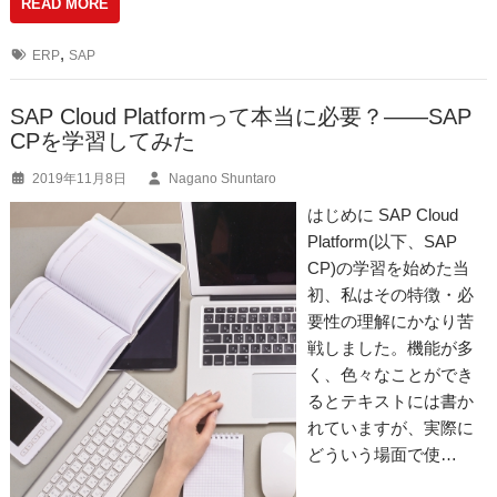
READ MORE
c
e
ail
e
n
,
ERP
SAP
b
a
o
SAP Cloud Platformって本当に必要？――SAP
CPを学習してみた
o
2019年11月8日
Nagano Shuntaro
k
はじめに SAP Cloud
Platform(以下、SAP
CP)の学習を始めた当
初、私はその特徴・必
要性の理解にかなり苦
戦しました。機能が多
く、色々なことができ
るとテキストには書か
れていますが、実際に
どういう場面で使…