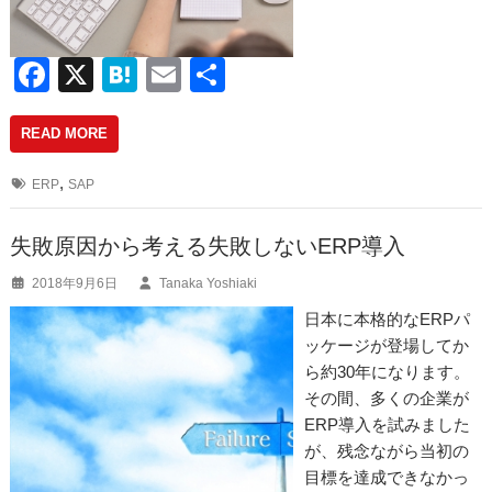
F
X
H
E
共
a
at
m
有
READ MORE
c
e
ail
e
n
,
ERP
SAP
b
a
o
失敗原因から考える失敗しないERP導入
o
2018年9月6日
Tanaka Yoshiaki
k
日本に本格的なERPパ
ッケージが登場してか
ら約30年になります。
その間、多くの企業が
ERP導入を試みました
が、残念ながら当初の
目標を達成できなかっ