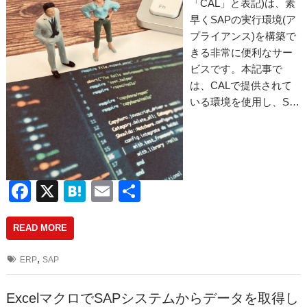
「CAL」と表記)は、素
早くSAPの実行環境(ア
プライアンス)を構築で
きる非常に便利なサー
ビスです。本記事で
は、CALで提供されて
いる環境を使用し、S…
F
X
H
E
共
a
at
m
有
READ MORE
c
e
ail
e
n
,
ERP
SAP
b
a
o
ExcelマクロでSAPシステムからデータを取得し