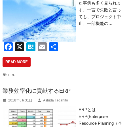
た事例も多く見られま
す。一言で失敗と言っ
ても、プロジェクト中
止、一部機能の…
F
X
H
E
共
a
at
m
有
READ MORE
c
e
ail
e
n
ERP
b
a
o
業務効率化に貢献するERP
o
2018年8月31日
Ashida Tadahito
k
ERPとは
ERP(Enterprise
Resource Planning（企