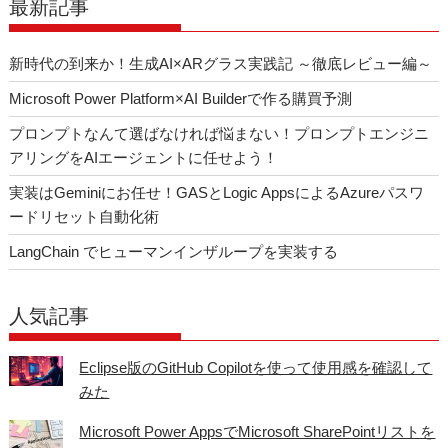
o
最新記事
k
新時代の到来か！生成AI×ARグラス実践記 ～徹底レビュー編～
Microsoft Power Platform×AI Builderで作る購買予測
プロンプトなんて選ばなければ悩まない！プロンプトエンジニ
アリングをAIエージェントに任せよう！
実装はGeminiにお任せ！GASとLogic AppsによるAzureパスワ
ードリセット自動化術
LangChain でヒューマンインザループを実装する
人気記事
Eclipse版のGitHub Copilotを使って使用感を確認して
みた
Microsoft Power AppsでMicrosoft SharePointリストを