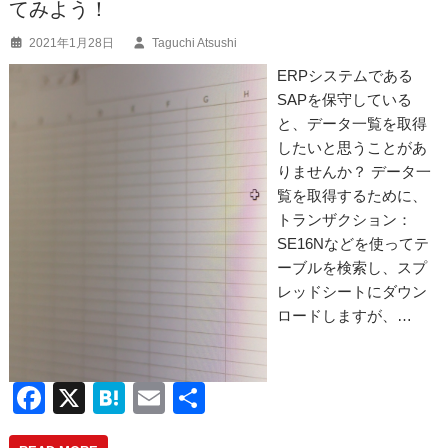
てみよう！
o
2021年1月28日
Taguchi Atsushi
k
ERPシステムである
SAPを保守している
と、データ一覧を取得
したいと思うことがあ
りませんか？ データ一
覧を取得するために、
トランザクション：
SE16Nなどを使ってテ
ーブルを検索し、スプ
レッドシートにダウン
ロードしますが、…
F
X
H
E
共
a
at
m
有