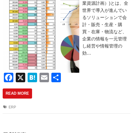
業資源計画）)とは、全
世界で導入が進んでい
るソリューションで会
計・販売・生産・購
買・在庫・物流など、
企業の情報を一元管理
し経営や情報管理の
効…
F
X
H
E
共
a
at
m
有
READ MORE
c
e
ail
e
n
ERP
b
a
o